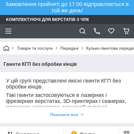
Замовлення прийняті до 17:00 відправляються в
той же день!
КОМПЛЕКТУЮЧІ ДЛЯ ВЕРСТАТІВ З ЧПК
Товари та послуги
Передачі
Кулько-гвинтова переда
Гвинти КГП без обробки кінців
У цій групі представлені якісні гвинти КГП без
обробки кінців.
Такі гвинти
застосовуються в
лазерних і
фрезерних верстатах, 3D-принтерах і сканерах,
медичних установках, машинобудуванні,
ракетобудуванні та інших галузях
Показати все
Сортування
0
Фільтри