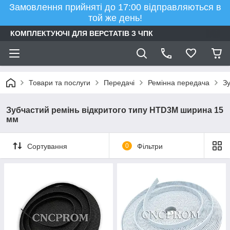
Замовлення прийняті до 17:00 відправляються в
той же день!
КОМПЛЕКТУЮЧІ ДЛЯ ВЕРСТАТІВ З ЧПК
Товари та послуги
Передачі
Ремінна передача
Зу
Зубчастий ремінь відкритого типу HTD3M ширина 15
мм
Сортування
0
Фільтри