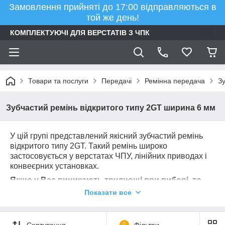
Замовлення прийняті до 17:00 відправляються в
той же день!
КОМПЛЕКТУЮЧІ ДЛЯ ВЕРСТАТІВ З ЧПК
Товари та послуги
Передачі
Ремінна передача
Зу
Зубчастий ремінь відкритого типу 2GT ширина 6 мм
У цій групі представлений якісний зубчастий ремінь
відкритого типу 2GT. Такий ремінь широко
застосовується у верстатах ЧПУ, лінійних приводах і
конвеєрних установках.
Якщо у Вас виникають труднощі при виборі, то
наші менеджери допоможуть вам підібрати
Показати все
потрібний ремінь
Сортування
0
Фільтри