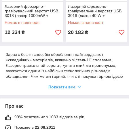
Лазерний фрезерно-
Лазерний фрезерно-
гравірувальний верстат USB
гравірувальний верстат USB
3018 (лазер 1000mW +
3018 (лазер 40 W +
шпиндель 150W), 3
шпиндель 150W), 3
Немає в наявності
Немає в наявності
координати
координати
12 334
20 183
₴
₴
Зараз є безліч способів оброблення найтвердіших і
«складніших» матеріалів, включно зі сталь і її сплавами.
Лазерно гравіальний верстат, купити який ми пропонуємо,
вважається одним із найбільш технологічних різновидів
обладнання. Чим же він гарний, і чи є її покупка гарною ідеєю
для вашого виробництва?
Показати все
Лазерно гравіальний верстат із ЧПУ —
що це таке
Про нас
Технологія створення лазерного променя, здатного без
проблем різати з високою точністю будь-який метал,
99% позитивних з 1033 відгуків за рік
безсумнівно, є одним із найсучасніших методів оброблення
матеріалів. Лазерні верстати купити в Україні необхідно для
Працює з 22.08.2011
виконання найскладніших і трудомістких завдань з