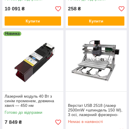
10 091
258
₴
₴
Купити
Купити
Новинка
Лазерний модуль 40 Вт з
синім променем, довжина
хвилі — 450 нм
Верстат USB 2518 (лазер
2500mW +шпиндель 150 W),
Готово до відправки
3 осі, лазерний фрезерно-
гравірувальний
7 849
Немає в наявності
₴