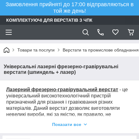
Замовлення прийняті до 17:00 відправляються в
той же день!
КОМПЛЕКТУЮЧІ ДЛЯ ВЕРСТАТІВ З ЧПК
Товари та послуги
Верстати та промислове обладнання
Універсальні лазерні фрезерно-гравірувальні
верстати (шпиндель + лазер)
Лазерний фрезерно-гравірувальний верстат
- це
універсальний високотехнологічний пристрій
призначений для різання і гравіювання різних
матеріалів. Даний верстат дозволяє виготовляти
невеликі вироби, які за якістю, як правило, не
поступаються заводським. Даний тип верстата
Показати все
оснащений шпинделем і лазером.
Застосування:
виготовлення табличок, сувенірів,