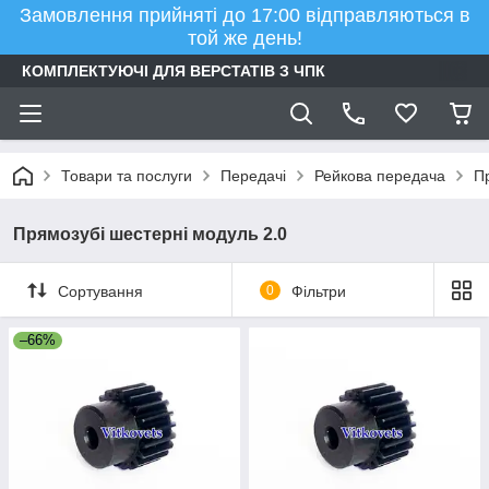
Замовлення прийняті до 17:00 відправляються в
той же день!
КОМПЛЕКТУЮЧІ ДЛЯ ВЕРСТАТІВ З ЧПК
Товари та послуги
Передачі
Рейкова передача
П
Прямозубі шестерні модуль 2.0
Сортування
0
Фільтри
–66%