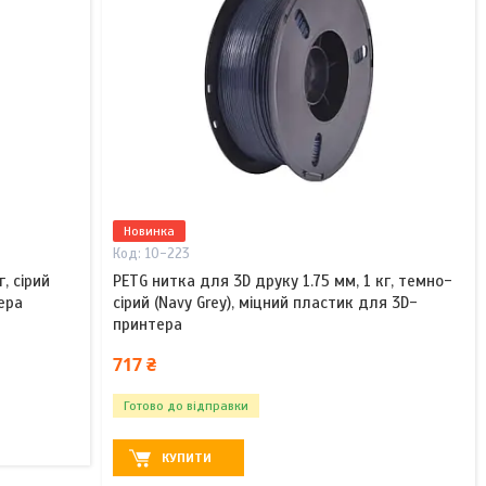
Новинка
10-223
, сірий
PETG нитка для 3D друку 1.75 мм, 1 кг, темно-
ера
сірий (Navy Grey), міцний пластик для 3D-
принтера
717 ₴
Готово до відправки
КУПИТИ