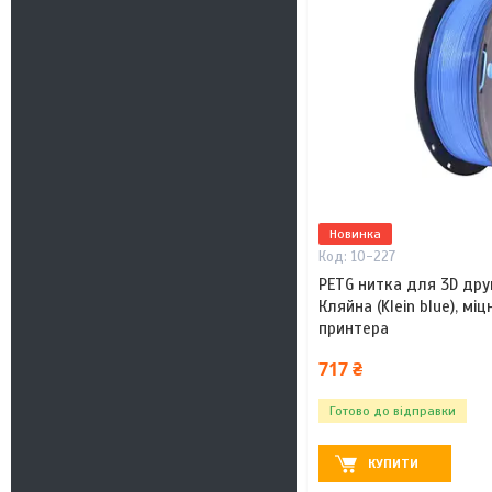
Новинка
10-227
PETG нитка для 3D друку
Кляйна (Klein blue), м
принтера
717 ₴
Готово до відправки
КУПИТИ