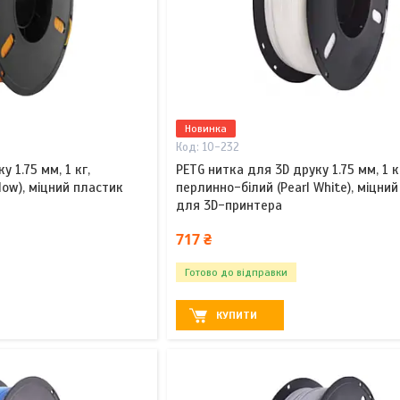
Новинка
10-232
 1.75 мм, 1 кг,
PETG нитка для 3D друку 1.75 мм, 1 к
low), міцний пластик
перлинно-білий (Pearl White), міцни
для 3D-принтера
717 ₴
Готово до відправки
КУПИТИ