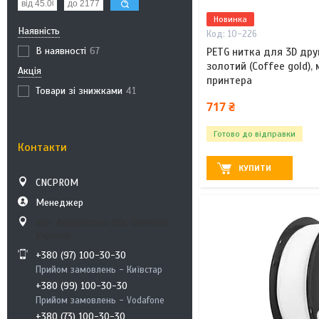
Новинка
Наявність
10-226
В наявності
67
PETG нитка для 3D друк
золотий (Coffee gold),
Акція
принтера
Товари зі знижками
41
717 ₴
Готово до відправки
Контакти
КУПИТИ
CNCPROM
Менеджер
вул. Андріївська 66а, Березне,
Україна
+380 (97) 100-30-30
Прийом замовлень - Київстар
+380 (99) 100-30-30
Прийом замовлень - Vodafone
+380 (73) 100-30-30