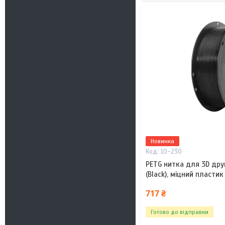
Новинка
10-230
PETG нитка для 3D друк
(Black), міцний пласти
717 ₴
Готово до відправки