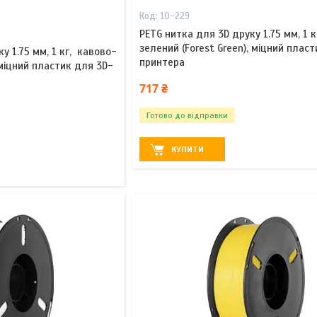
10-229
PETG нитка для 3D друку 1.75 мм, 1 к
зелений (Forest Green), міцний плас
у 1.75 мм, 1 кг, кавово-
принтера
 міцний пластик для 3D-
717 ₴
Готово до відправки
КУПИТИ