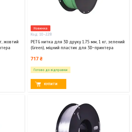
Новинка
10-228
кг, жовтий
PETG нитка для 3D друку 1.75 мм, 1 кг, зелений
нтера
(Green), міцний пластик для 3D-принтера
717 ₴
Готово до відправки
КУПИТИ