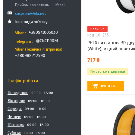
Прийом замовлень - Lifecell
cncprom@ukr.net
Інші види зв'язку
Новинка
+380971003030
Viber
10-233
@CNCPROM
Telegram
PETG нитка для 3D друку
(White), міцний пласт
Viber (Технічна підтримка)
+380988212590
717 ₴
Готово до відправки
Графік роботи
КУПИТИ
Понеділок
09:00
18:00
Вівторок
09:00
18:00
Середа
09:00
18:00
Четвер
09:00
18:00
Пʼятниця
09:00
18:00
Субота
10:00
16:00