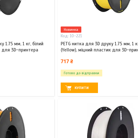
Новинка
10-221
 1.75 мм, 1 кг, білий
PETG нитка для 3D друку 1.75 мм, 1 
ик для 3D-принтера
(Yellow), міцний пластик для 3D-при
717 ₴
Готово до відправки
КУПИТИ