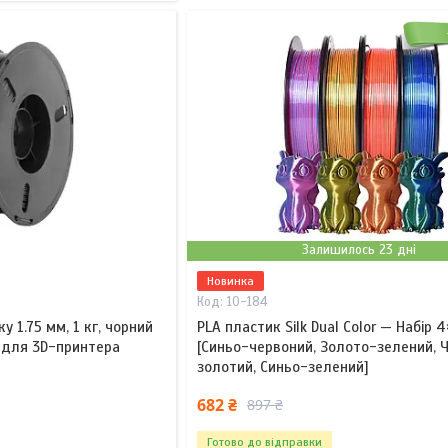
Залишилось 23 дні
Новинка
10-184
у 1.75 мм, 1 кг, чорний
PLA пластик Silk Dual Color — Набір 
к для 3D-принтера
[Синьо-червоний, Золото-зелений, 
золотий, Синьо-зелений]
682 ₴
897 ₴
Готово до відправки