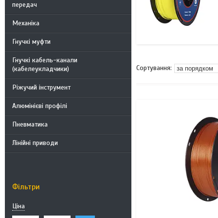
передач
Механіка
Гнучкі муфти
Гнучкі кабель-канали
(кабелеукладчики)
Ріжучий інструмент
Алюмінієві профілі
Пневматика
Лінійні приводи
Фільтри
Ціна