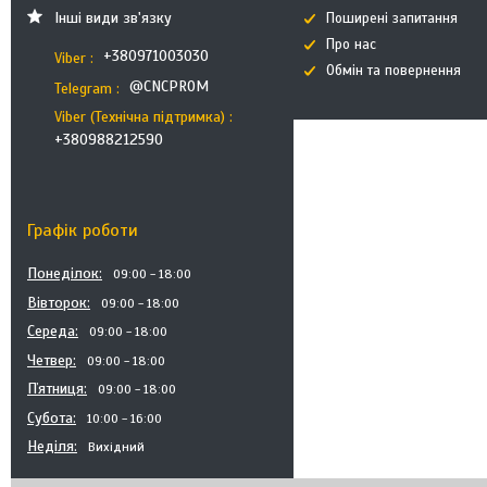
Інші види зв'язку
Поширені запитання
Про нас
+380971003030
Viber
Обмін та повернення
@CNCPROM
Telegram
Viber (Технічна підтримка)
+380988212590
Графік роботи
Понеділок
09:00
18:00
Вівторок
09:00
18:00
Середа
09:00
18:00
Четвер
09:00
18:00
Пʼятниця
09:00
18:00
Субота
10:00
16:00
Неділя
Вихідний