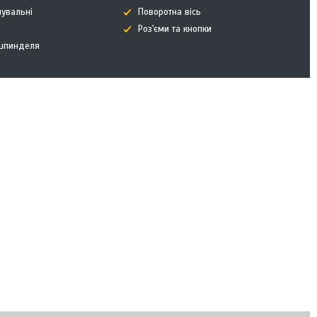
нувальні
Поворотна вісь
Роз'єми та кнопки
 шпинделя