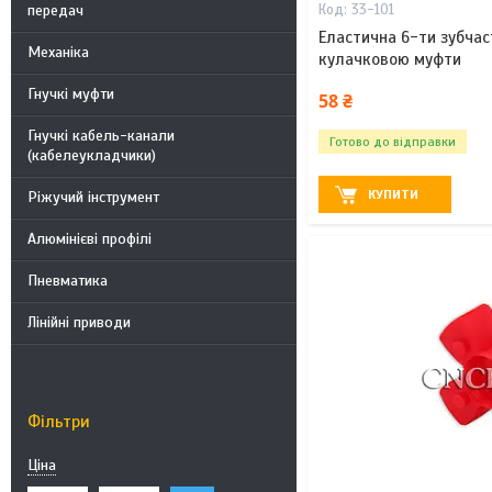
передач
33-101
Еластична 6-ти зубчас
Механіка
кулачковою муфти
Гнучкі муфти
58 ₴
Гнучкі кабель-канали
Готово до відправки
(кабелеукладчики)
КУПИТИ
Ріжучий інструмент
Алюмінієві профілі
Пневматика
Лінійні приводи
Фільтри
Ціна