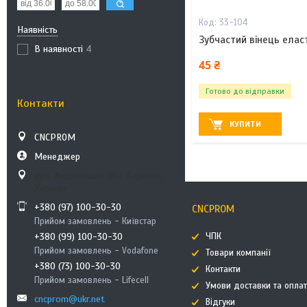
33-104
Наявність
Зубчастий вінець ела
В наявності
4
45 ₴
Готово до відправки
Контакти
КУПИТИ
CNCPROM
Менеджер
вул. Андріївська 66а, Березне,
Україна
+380 (97) 100-30-30
CNCPROM
Прийом замовлень - Київстар
ЧПК
+380 (99) 100-30-30
Прийом замовлень - Vodafone
Товари компанії
+380 (73) 100-30-30
Контакти
Прийом замовлень - Lifecell
Умови доставки та опла
cncprom@ukr.net
Відгуки