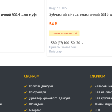
33-105
стичний GS14 для муфт
Зубчастий вінець еластичний GS16 
54 ₴
Немає в наявності
+380 (97) 100-30-30
Прийом замовлень -
Київстар
CNCPROM
CNCPROM
Крокові двигуни
Рельсові н
Контролери
Вал на опор
Драйвер крокового двигуна
Вал кругля
ти
Шпиндель
Лінійні пі
Інвертор
КГП