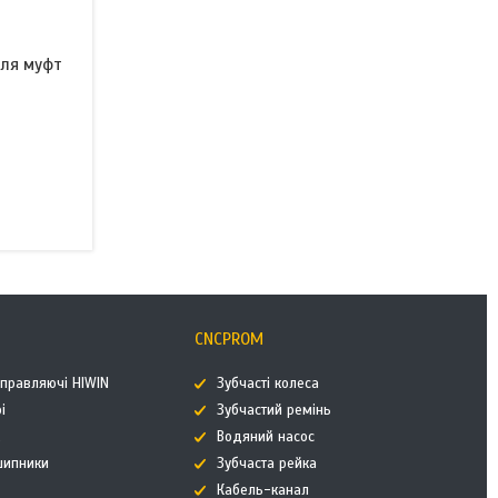
для муфт
CNCPROM
аправляючі HIWIN
Зубчасті колеса
і
Зубчастий ремінь
к
Водяний насос
дшипники
Зубчаста рейка
Кабель-канал