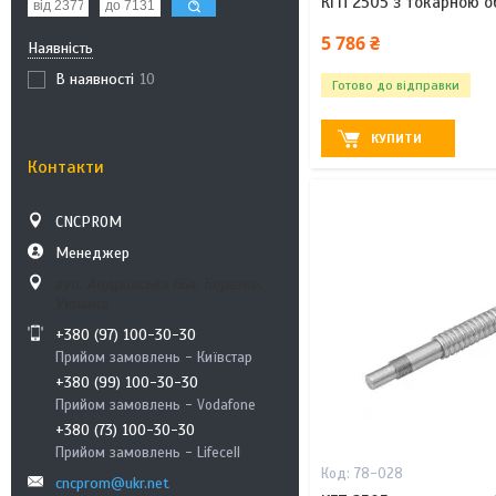
КГП 2505 з токарною о
5 786 ₴
Наявність
В наявності
10
Готово до відправки
КУПИТИ
Контакти
CNCPROM
Менеджер
вул. Андріївська 66а, Березне,
Україна
+380 (97) 100-30-30
Прийом замовлень - Київстар
+380 (99) 100-30-30
Прийом замовлень - Vodafone
+380 (73) 100-30-30
Прийом замовлень - Lifecell
78-028
cncprom@ukr.net