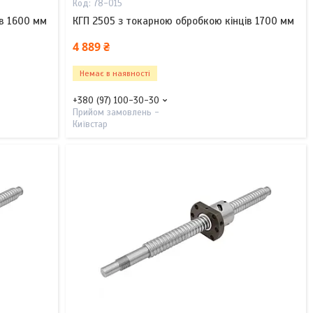
78-015
ів 1600 мм
КГП 2505 з токарною обробкою кінців 1700 мм
4 889 ₴
Немає в наявності
+380 (97) 100-30-30
Прийом замовлень -
Київстар