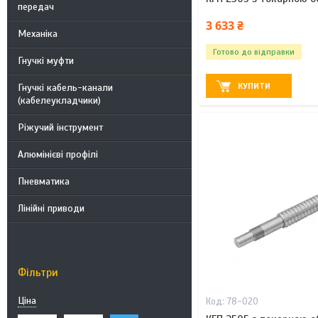
передач
3 633 ₴
Механіка
Готово до відправки
Гнучкі муфти
КУПИТИ
Гнучкі кабель-канали
(кабелеукладчики)
Ріжучий інструмент
Алюмінієві профілі
Пневматика
Лінійні приводи
Фільтри
Ціна
78-020