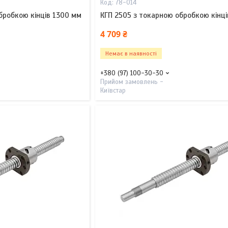
78-014
бробкою кінців 1300 мм
КГП 2505 з токарною обробкою кінц
4 709 ₴
Немає в наявності
+380 (97) 100-30-30
Прийом замовлень -
Київстар