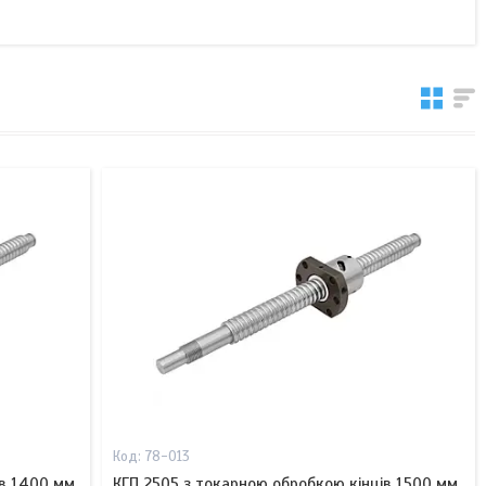
78-013
ів 1400 мм
КГП 2505 з токарною обробкою кінців 1500 мм