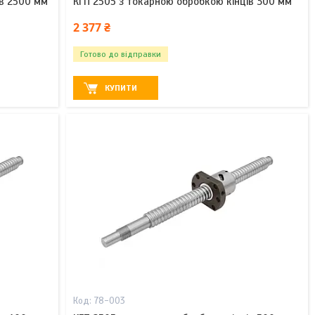
ів 2500 мм
КГП 2505 з токарною обробкою кінців 300 мм
2 377 ₴
Готово до відправки
КУПИТИ
78-003