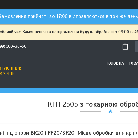
Замовлення прийняті до 17:00 відправляються в той же день
робочий час. Замовлення та повідомлення будуть оброблені з 09:00 най
(99) 100-30-30
ГОЛОВНА
ТОВ
ТУЮЧІ ДЛЯ
В З ЧПК
КГП 2505 з токарною оброб
ені під опори BK20 і FF20/BF20. Місце обробки для крі