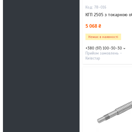
78-016
КГП 2505 з токарною о
5 068 ₴
Немає в наявності
+380 (97) 100-30-30
Прийом замовлень -
Київстар