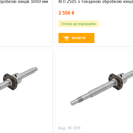
бробкою кінців 3000 мм
КГП 2505 з токарною обробкою кінц
2 556 ₴
Готово до відправки
КУПИТИ
78-009