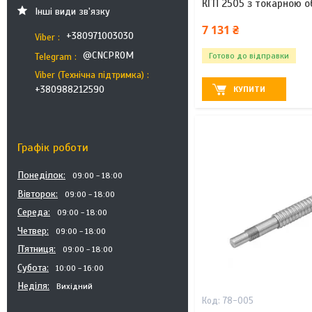
КГП 2505 з токарною о
Інші види зв'язку
7 131 ₴
+380971003030
Viber
@CNCPROM
Готово до відправки
Telegram
Viber (Технічна підтримка)
+380988212590
КУПИТИ
Графік роботи
Понеділок
09:00
18:00
Вівторок
09:00
18:00
Середа
09:00
18:00
Четвер
09:00
18:00
Пʼятниця
09:00
18:00
Субота
10:00
16:00
Неділя
Вихідний
78-005