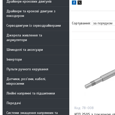
Драйвери крокових двигунів
Драйвери та крокові двигуни з
енкодером
Серводвигуни із серводрайверами
Джерела живлення та
акумулятори
Шпинделі та аксесуари
Інвертори
Пульти ручного керування
Датчики, роз'єми, кабелі,
мікросхеми
Лінійні напрямні та підшипники
Передачі
78-008
Системи змащення напрямних та
КГП 2505 з токарною о