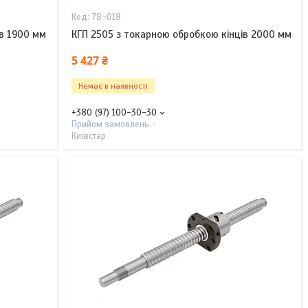
78-018
ів 1900 мм
КГП 2505 з токарною обробкою кінців 2000 мм
5 427 ₴
Немає в наявності
+380 (97) 100-30-30
Прийом замовлень -
Київстар