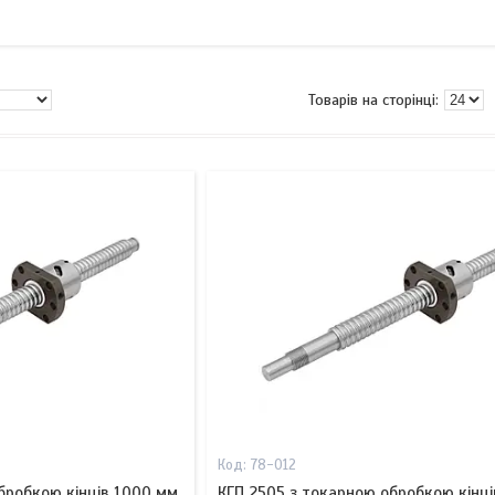
78-012
бробкою кінців 1000 мм
КГП 2505 з токарною обробкою кінц