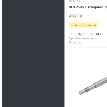
78-011
КГП 2505 з токарною о
4 171 ₴
Немає в наявності
+380 (97) 100-30-30
Прийом замовлень -
Київстар