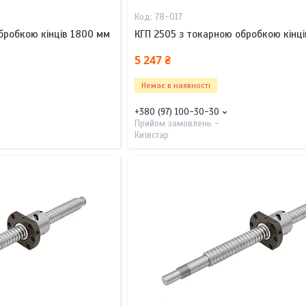
78-017
бробкою кінців 1800 мм
КГП 2505 з токарною обробкою кінц
5 247 ₴
Немає в наявності
+380 (97) 100-30-30
Прийом замовлень -
Київстар