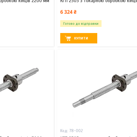
бробкою кінців 2200 мм
КГП 2505 з токарною обробкою кінц
6 324 ₴
Готово до відправки
КУПИТИ
78-002