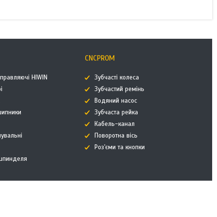
CNCPROM
аправляючі HIWIN
Зубчасті колеса
і
Зубчастий ремінь
к
Водяний насос
дшипники
Зубчаста рейка
Кабель-канал
нувальні
Поворотна вісь
Роз'єми та кнопки
 шпинделя