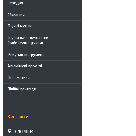
передач
Механіка
Гнучкі муфти
Гнучкі кабель-канали
(кабелеукладчики)
Ріжучий інструмент
Алюмінієві профілі
Пневматика
Лінійні приводи
Контакти
CNCPROM