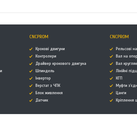
CNCPROM
CNCPROM
Крокові двигуни
Рельсові н
Контролери
Вал на опор
Драйвер крокового двигуна
Вал кругля
ти
Шпиндель
Лінійні пі
Інвертор
КГП
Верстат з ЧПК
Муфти з'єд
Блок живлення
Цанги
Датчик
Кріплення