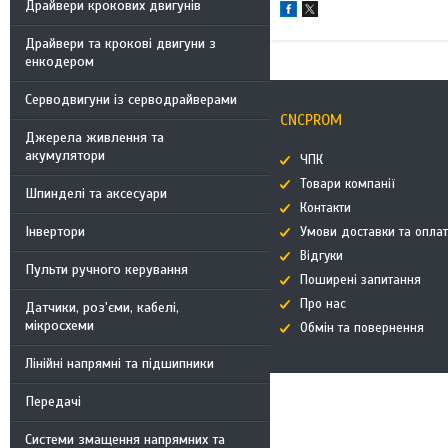
Драйвери крокових двигунів
Драйвери та крокові двигуни з
енкодером
Серводвигуни із серводрайверами
CNCPROM
Джерела живлення та
акумулятори
ЧПК
Товари компанії
Шпинделі та аксесуари
Контакти
Інвертори
Умови доставки та опла
Відгуки
Пульти ручного керування
Поширені запитання
Про нас
Датчики, роз'єми, кабелі,
мікросхеми
Обмін та повернення
Лінійні напрямні та підшипники
Передачі
Системи змащення напрямних та