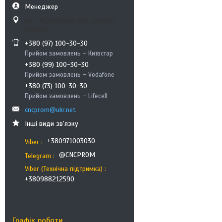
Менеджер
вул. Андріївська 66а, Березне,
Україна
+380 (97) 100-30-30
Прийом замовлень - Київстар
+380 (99) 100-30-30
Прийом замовлень - Vodafone
+380 (73) 100-30-30
Прийом замовлень - Lifecell
cncprom@ukr.net
Інші види зв'язку
+380971003030
Viber
@CNCPROM
Telegram
Viber (Технічна підтримка)
+380988212590
Графік роботи