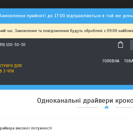
Замовлення прийняті до 17:00 відправляються в той же день
чий час. Замовлення та повідомлення будуть оброблені з 09:00 найближ
(99) 100-30-30
ГОЛОВНА
ТОВ
ТУЮЧІ ДЛЯ
В З ЧПК
Одноканальні драйвери крок
райвера високої потужності