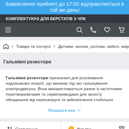
Замовлення прийняті до 17:00 відправляються в
той же день!
КОМПЛЕКТУЮЧІ ДЛЯ ВЕРСТАТІВ З ЧПК
Товари та послуги
Датчики, кнопки, роз'єми, кабелі, мі
Гальмівні резистори
Гальмівні резистори
призначені для розсіювання
надлишкової енергії, що виникає під час гальмування
електродвигуна. Вони використовуються разом із частотними
перетворювачами та сервоприводами для захисту
обладнання від перенапруги та забезпечення стабільної
роботи привода.
Показати все
У каталозі CNCPROM представлені
гальмівні резистори
різної потужності та номінального опору в
алюмінієвому корпусі
. Вони відзначаються ефективним
Сортування
0
Фільтри