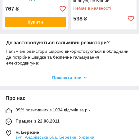
корпусі, потужний
алюмінієвий резистор
767
Немає в наявності
₴
538
₴
Купити
Де застосовуються гальмівні резистори?
Гальмівні резистори широко використовуються в обладнанні,
де потрібне швидке та безпечне гальмування
електродвигуна:
Частотні перетворювачі
та сервоприводи.
Показати все
Верстати з ЧПК
і автоматизовані виробничі лінії.
Підйомне обладнання
— крани, талі, ліфти, лебідки.
Конвеєрні та пакувальні системи
.
Про нас
Чому варто купувати в CNCPROM?
99% позитивних з 1034 відгуків за рік
Широкий вибір
моделей різної потужності та опору.
Працює з 22.08.2011
Надійна якість
— алюмінієвий корпус забезпечує
ефективне охолодження та тривалий термін служби.
м. Березне
Професійна консультація
— допоможемо
вул. Андріївська 66а, Березне, Україна