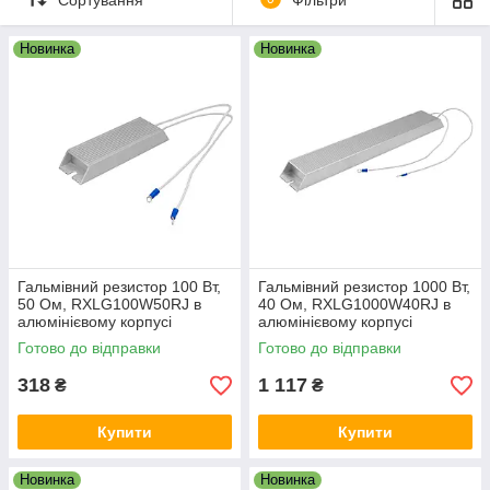
тепловідведенням, надійністю та підходять для використання
у промислових системах автоматизації, верстатах з ЧПК,
конвеєрах, підйомному та іншому обладнанні.
Новинка
Новинка
Гальмівний резистор 100 Вт,
Гальмівний резистор 1000 Вт,
50 Ом, RXLG100W50RJ в
40 Ом, RXLG1000W40RJ в
алюмінієвому корпусі
алюмінієвому корпусі
Готово до відправки
Готово до відправки
318
1 117
₴
₴
Купити
Купити
Новинка
Новинка