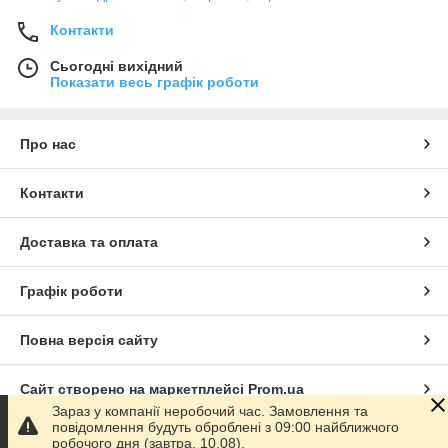
підібрати гальмівний резистор відповідно до
параметрів вашого частотного перетворювача або
Контакти
сервопривода.
Сьогодні вихідний
Показати весь графік роботи
Про нас
Контакти
Доставка та оплата
Графік роботи
Повна версія сайту
Сайт створено на маркетплейсі
Prom.ua
Зараз у компанії неробочий час. Замовлення та
повідомлення будуть оброблені з 09:00 найближчого
Політика конфіденційності
робочого дня (завтра, 10.08).