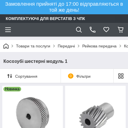
Замовлення прийняті до 17:00 відправляються в
той же день!
КОМПЛЕКТУЮЧІ ДЛЯ ВЕРСТАТІВ З ЧПК
Товари та послуги
Передачі
Рейкова передача
Ко
Косозубі шестерні модуль 1
Сортування
0
Фільтри
Новинка