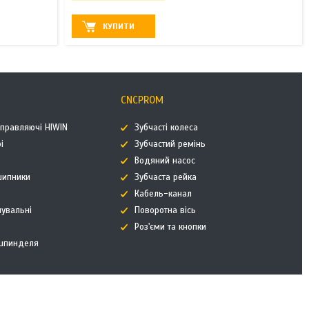
КУПИТИ
CNCPROM
аправляючі HIWIN
Зубчасті колеса
і
Зубчастий ремінь
к
Водяний насос
дшипники
Зубчаста рейка
Кабель-канал
нувальні
Поворотна вісь
Роз'єми та кнопки
 шпинделя