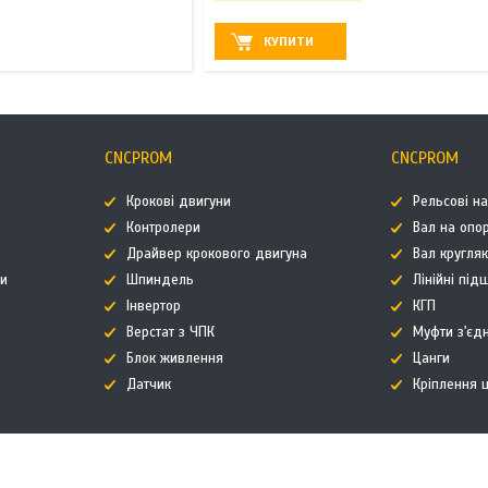
КУПИТИ
CNCPROM
CNCPROM
Крокові двигуни
Рельсові н
Контролери
Вал на опор
Драйвер крокового двигуна
Вал кругля
ти
Шпиндель
Лінійні пі
Інвертор
КГП
Верстат з ЧПК
Муфти з'єд
Блок живлення
Цанги
Датчик
Кріплення