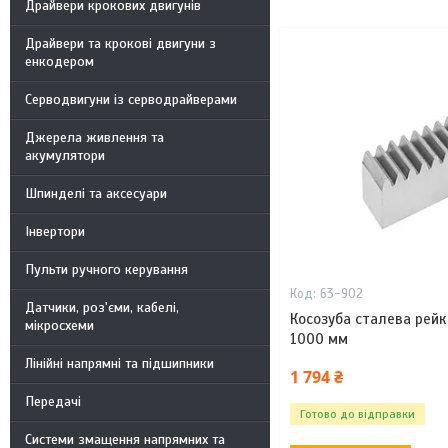
Драйвери крокових двигунів
Драйвери та крокові двигуни з
енкодером
Серводвигуни із серводрайверами
Джерела живлення та
акумулятори
Шпинделі та аксесуари
Інвертори
Пульти ручного керування
63-902
Датчики, роз'єми, кабелі,
Косозуба сталева рейк
мікросхеми
1000 мм
Лінійні напрямні та підшипники
1 794 ₴
Передачі
Готово до відправки
Системи змащення напрямних та