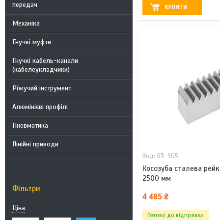
передач
КУПИТИ
Механіка
Гнучкі муфти
Гнучкі кабель-канали
(кабелеукладчики)
Ріжучий інструмент
Алюмінієві профілі
Пневматика
Лінійні приводи
63-905
Косозуба сталева рейк
2500 мм
Фільтри
4 485 ₴
Ціна
Готово до відправки