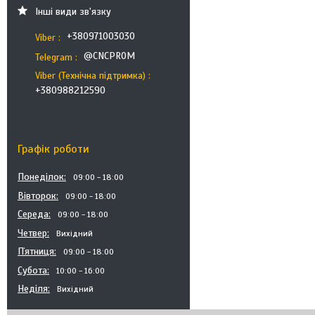
Інші види зв'язку
+380971003030
Viber
@CNCPROM
Telegram
Viber (Технічна підтримка)
+380988212590
Графік роботи
Понеділок
09:00
18:00
Вівторок
09:00
18:00
Середа
09:00
18:00
Четвер
Вихідний
Пʼятниця
09:00
18:00
Субота
10:00
16:00
Неділя
Вихідний