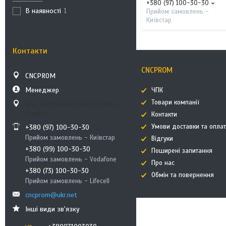
+380 (97) 100-30-30
В наявності
1
Прийом замовлень -
Київстар
Контакти
CNCPROM
CNCPROM
Менеджер
ЧПК
Товари компанії
вул. Андріївська 66а, Березне,
Україна
Контакти
Умови доставки та опла
+380 (97) 100-30-30
Прийом замовлень - Київстар
Відгуки
+380 (99) 100-30-30
Поширені запитання
Прийом замовлень - Vodafone
Про нас
+380 (73) 100-30-30
Обмін та повернення
Прийом замовлень - Lifecell
cncprom@ukr.net
Інші види зв'язку