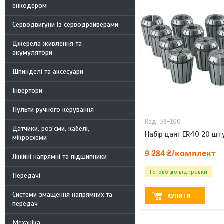
енкодером
Серводвигуни із серводрайверами
Джерела живлення та
акумулятори
Шпинделі та аксесуари
Інвертори
Пульти ручного керування
39-100
Датчики, роз'єми, кабелі,
Набір цанг ER40 20 шт
мікросхеми
9 284 ₴/комплект
Лінійні напрямні та підшипники
Готово до відправки
Передачі
Системи змащення напрямних та
КУПИТИ
передач
Механіка