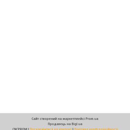
Сайт створений на маркетплейсі
Prom.ua
Продавець на Bigl.ua
CNCPROM |
Поскаржитися на контент
|
Політика конфіденційності