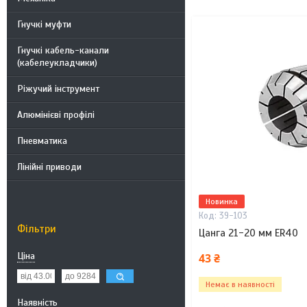
Гнучкі муфти
Гнучкі кабель-канали
(кабелеукладчики)
Ріжучий інструмент
Алюмінієві профілі
Пневматика
Лінійні приводи
Новинка
39-103
Фільтри
Цанга 21-20 мм ER40
Ціна
43 ₴
Немає в наявності
Наявність