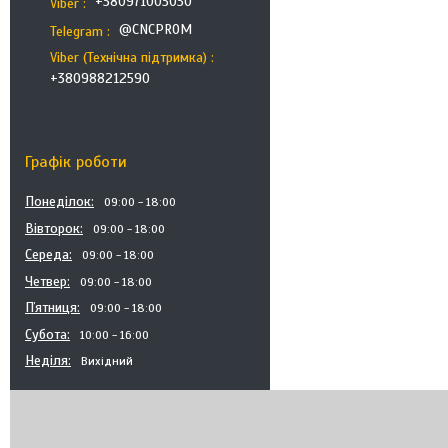
+380971003030
Viber
@CNCPROM
Telegram
Viber (Технічна підтримка)
+380988212590
Графік роботи
Понеділок
09:00
18:00
Вівторок
09:00
18:00
Середа
09:00
18:00
Четвер
09:00
18:00
Пʼятниця
09:00
18:00
Субота
10:00
16:00
Неділя
Вихідний