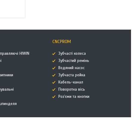
CNCPROM
аправляючі HIWIN
Зубчасті колеса
і
Зубчастий ремінь
к
Водяний насос
дшипники
Зубчаста рейка
Кабель-канал
нувальні
Поворотна вісь
Роз'єми та кнопки
 шпинделя