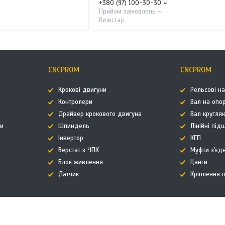
+380 (97) 100-30-30
Прийом замовлень -
Київстар
CNCPROM
CNCPROM
Крокові двигуни
Рельсові н
Контролери
Вал на опор
Драйвер крокового двигуна
Вал кругля
ти
Шпиндель
Лінійні пі
Інвертор
КГП
Верстат з ЧПК
Муфти з'єд
Блок живлення
Цанги
Датчик
Кріплення