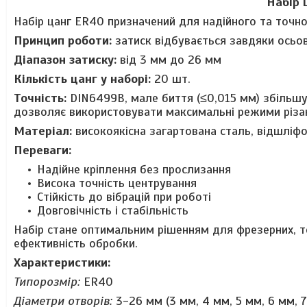
Набір 
Набір цанг ER40 призначений для надійного та точно
Принцип роботи:
затиск відбувається завдяки осьов
Діапазон затиску:
від 3 мм до 26 мм
Кількість цанг у наборі:
20 шт.
Точність:
DIN6499B, мале биття (≤0,015 мм) збільшує
дозволяє використовувати максимальні режими різа
Матеріал:
високоякісна загартована сталь, відшліфо
Переваги:
Надійне кріплення без прослизання
Висока точність центрування
Стійкість до вібрацій при роботі
Довговічність і стабільність
Набір стане оптимальним рішенням для фрезерних, то
ефективність обробки.
Характеристики:
Типорозмір:
ER40
Діаметри отворів:
3-26 мм (3 мм, 4 мм, 5 мм, 6 мм, 7