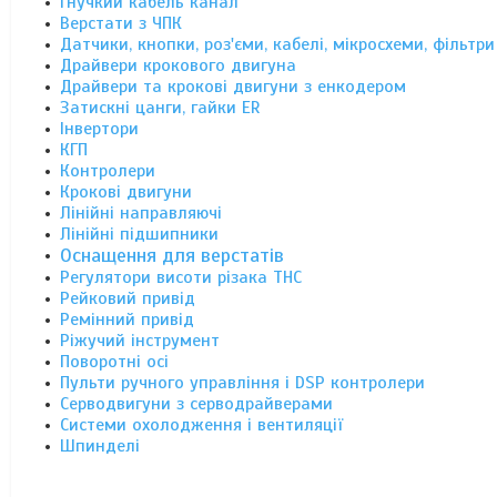
Гнучкий кабель канал
Верстати з ЧПК
Датчики, кнопки, роз'єми, кабелі, мікросхеми, фільтри
Драйвери крокового двигуна
Драйвери та крокові двигуни з енкодером
Затискні цанги, гайки ER
Інвертори
КГП
Контролери
Крокові двигуни
Лінійні направляючі
Лінійні підшипники
Оснащення для верстатів
Регулятори висоти різака THC
Рейковий привід
Ремінний привід
Ріжучий інструмент
Поворотні осі
Пульти ручного управління і DSP контролери
Серводвигуни з серводрайверами
Системи охолодження і вентиляції
Шпинделі