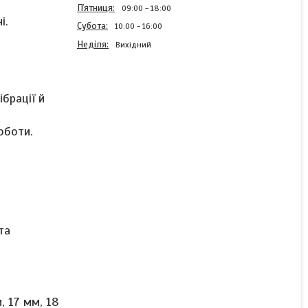
Пʼятниця
09:00
18:00
і.
Субота
10:00
16:00
Неділя
Вихідний
брації й
Набір цанг ER40 20 штук,
оботи.
3–26 мм
Готово до відправки
9 284 ₴/комплект
та
КУПИТИ
, 17 мм, 18