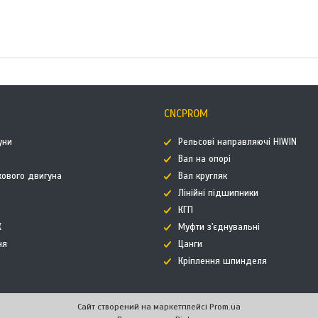
CNCPROM
уни
Рельсові направляючі HIWIN
Вал на опорі
кового двигуна
Вал кругляк
Лінійні підшипники
КГП
К
Муфти з'єднувальні
ня
Цанги
Кріплення шпинделя
Сайт створений на маркетплейсі
Prom.ua