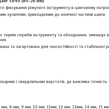
цанг ER40 (Ø3–26 мм)
го фіксування ріжучого інструменту в цанговому патрон
им зусиллям, прикладеним до конічної частини цанги.
 термін служби інструменту та обладнання, зменшує ві
ння.
вана та загартована для зносостійкості та стабільної р
карних і свердлильних верстатів, де важлива точність 
 мм, 8 мм, 9 мм, 10 мм, 11мм, 12 мм, 13мм, 14 мм, 15 мм