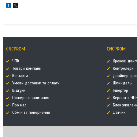
CNCPROM
CNCPROM
ЧПК
Крокові двиг
Товари компанії
Контролери
Контакти
Драйвер кро
Умови доставки та оплати
Шпиндель
Відгуки
Інвертор
Поширені запитання
Верстат з ЧП
Про нас
Блок живлен
Обмін та повернення
Датчик