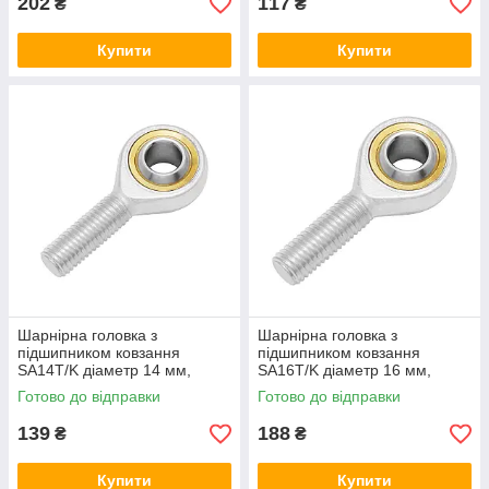
202
117
₴
₴
Купити
Купити
Шарнірна головка з
Шарнірна головка з
підшипником ковзання
підшипником ковзання
SA14T/K діаметр 14 мм,
SA16T/K діаметр 16 мм,
наконечник штока з
наконечник штока із
Готово до відправки
Готово до відправки
зовнішньою правою різьбою
зовнішньою правою різьбою
139
188
₴
₴
Купити
Купити