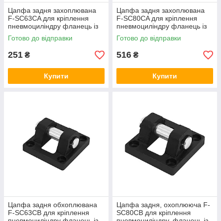
Цапфа задня захоплювана
Цапфа задня захоплювана
F-SC63CA для кріплення
F-SC80CA для кріплення
пневмоциліндру фланець із
пневмоциліндру фланець із
провушиною, що охоплює
провушиною, охоплювана
Готово до відправки
Готово до відправки
підвіску
підвіска
251
516
₴
₴
Купити
Купити
Цапфа задня обхоплювана
Цапфа задня, охоплююча F-
F-SC63CB для кріплення
SC80CB для кріплення
пневмоциліндру фланець із
пневмоциліндру, фланець із