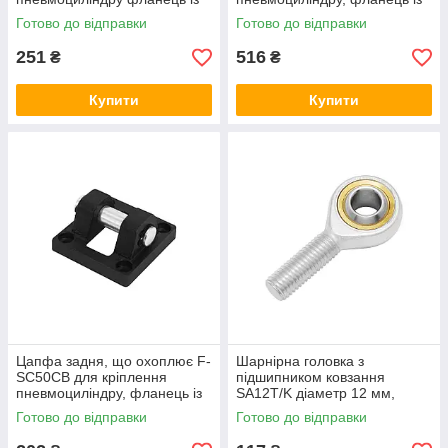
віссю, що охоплює підвіску
віссю, що охоплююча підвіску
Готово до відправки
Готово до відправки
251
516
₴
₴
Купити
Купити
Цапфа задня, що охоплює F-
Шарнірна головка з
SC50CB для кріплення
підшипником ковзання
пневмоциліндру, фланець із
SA12T/K діаметр 12 мм,
віссю, що охоплює підвіску
наконечник штока із
Готово до відправки
Готово до відправки
зовнішньою правою різьбою