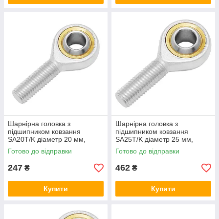
Шарнірна головка з
Шарнірна головка з
підшипником ковзання
підшипником ковзання
SA20T/K діаметр 20 мм,
SA25T/K діаметр 25 мм,
наконечник штока з
наконечник штока з
Готово до відправки
Готово до відправки
зовнішньою правою різьбою
зовнішньою правою різьбою
247
462
₴
₴
Купити
Купити