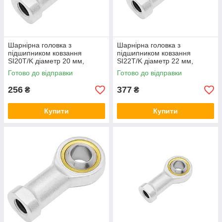
Шарнірна головка з
Шарнірна головка з
підшипником ковзання
підшипником ковзання
SI20T/K діаметр 20 мм,
SI22T/K діаметр 22 мм,
наконечник штока з
наконечник штока з
Готово до відправки
Готово до відправки
внутрішньою правою різьбою
внутрішньої правою різьбою
256
377
₴
₴
Купити
Купити