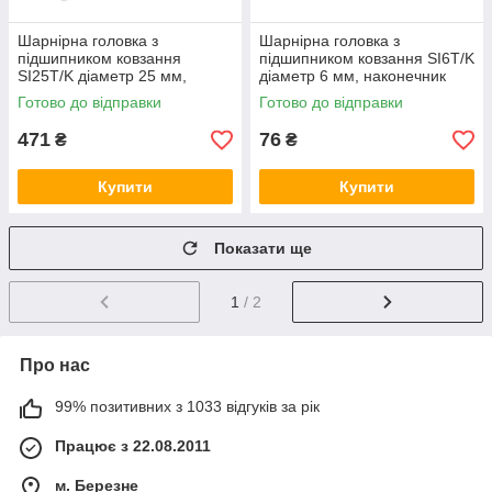
Шарнірна головка з
Шарнірна головка з
підшипником ковзання
підшипником ковзання SI6T/K
SI25T/K діаметр 25 мм,
діаметр 6 мм, наконечник
наконечник штока з
штока з внутрішньою правою
Готово до відправки
Готово до відправки
внутрішньою правою різьбою
різьбою
471
76
₴
₴
Купити
Купити
Показати ще
1
/ 2
Про нас
99% позитивних з 1033 відгуків за рік
Працює з 22.08.2011
м. Березне