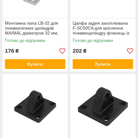
Монтажна лапа LB-32 для
Цапфа задня захоплювана
пневматичних циліндрів
F-SC50CA для кріплення
МА/MAL діаметром 32 мм,
пневмоциліндру фланець із
кутове кріплення
провушиною, охоплювана
Готово до відправки
Готово до відправки
підвіска
176
202
₴
₴
Купити
Купити