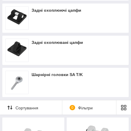
Задні охоплюючі цапфи
Задні охоплювані цапфи
Шарнірні головки SA T/K
Сортування
0
Фільтри