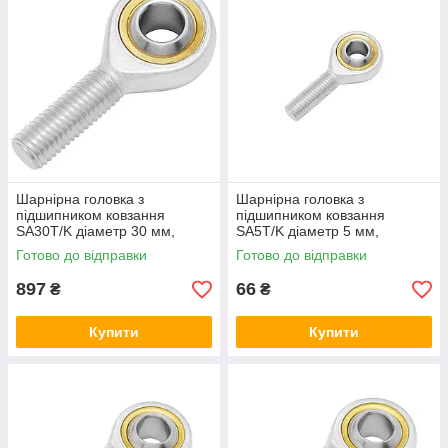
Шарнірна головка з
Шарнірна головка з
підшипником ковзання
підшипником ковзання
SA30T/K діаметр 30 мм,
SA5T/K діаметр 5 мм,
наконечник штока із
наконечник штока з
Готово до відправки
Готово до відправки
зовнішньою правою різьбою
зовнішньої правою різьбою
897
66
₴
₴
Купити
Купити