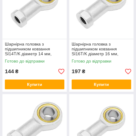
Шарнірна головка з
Шарнірна головка з
підшипником ковзання
підшипником ковзання
SI14T/K діаметр 14 мм,
SI16T/K діаметр 16 мм,
наконечник штока з
наконечник штока з
Готово до відправки
Готово до відправки
внутрішньою правою різьбою
внутрішньою правою різьбою
144
197
₴
₴
Купити
Купити