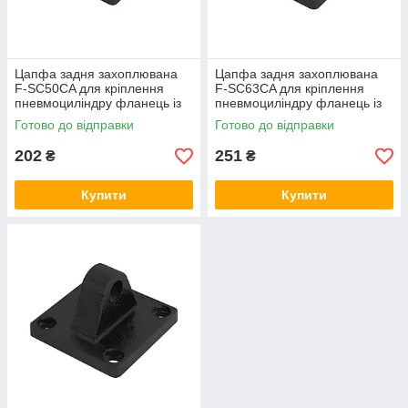
Цапфа задня захоплювана
Цапфа задня захоплювана
F-SC50CA для кріплення
F-SC63CA для кріплення
пневмоциліндру фланець із
пневмоциліндру фланець із
провушиною, охоплювана
провушиною, що охоплює
Готово до відправки
Готово до відправки
підвіска
підвіску
202
251
₴
₴
Купити
Купити