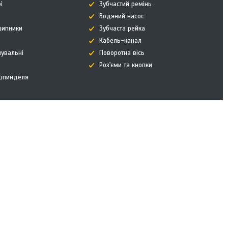
і
Зубчастий ремінь
к
Водяний насос
дшипники
Зубчаста рейка
Кабель-канал
нувальні
Поворотна вісь
Роз'єми та кнопки
 шпинделя