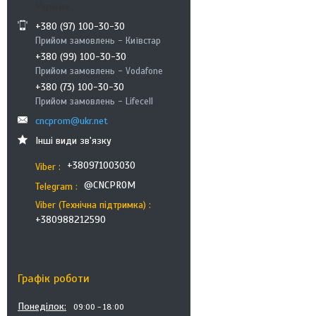
Україна
+380 (97) 100-30-30
Прийом замовлень - Київстар
+380 (99) 100-30-30
Прийом замовлень - Vodafone
+380 (73) 100-30-30
Прийом замовлень - Lifecell
cncprom@ukr.net
Інші види зв'язку
+380971003030
Viber
@CNCPROM
Telegram
Viber (Технічна підтримка)
+380988212590
Графік роботи
Понеділок
09:00
18:00