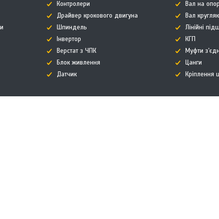
Контролери
Вал на опор
Драйвер крокового двигуна
Вал кругля
ти
Шпиндель
Лінійні пі
Інвертор
КГП
Верстат з ЧПК
Муфти з'єд
Блок живлення
Цанги
Датчик
Кріплення