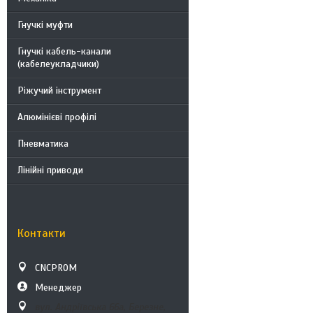
Гнучкі муфти
Гнучкі кабель-канали
(кабелеукладчики)
Ріжучий інструмент
Алюмінієві профілі
Пневматика
Лінійні приводи
Контакти
CNCPROM
Менеджер
вул. Андріївська 66а, Березне,