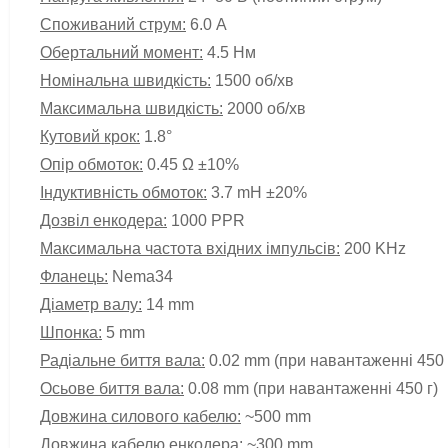
Споживаний струм:
6.0 А
Обертальний момент:
4.5 Нм
Номінальна швидкість:
1500 об/хв
Максимальна швидкість:
2000 об/хв
Кутовий крок:
1.8°
Опір обмоток:
0.45 Ω ±10%
Індуктивність
обмоток
:
3.7 mH ±20%
Дозвіл енкодера:
1000 PPR
Максимальна частота вхідних імпульсів:
200 KHz
Фланець:
Nema34
Діаметр валу:
14 mm
Шпонка:
5 mm
Радіальне биття вала:
0.02 mm (при навантаженні 450 
Осьове биття вала:
0.08 mm (при навантаженні 450 г)
Довжина силового кабелю:
~500 mm
Довжина кабелю енкодера:
~300 mm