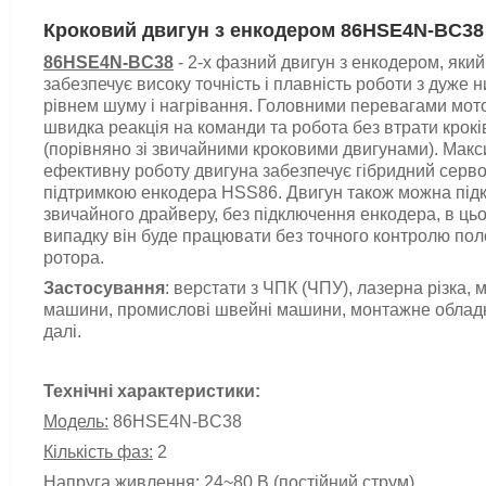
Кроковий двигун з енкодером 86HSE4N-BC38
86HSE4N-BC38
- 2-х фазний двигун з енкодером, який
забезпечує високу точність і плавність роботи з дуже 
рівнем шуму і нагрівання. Головними перевагами мото
швидка реакція на команди та робота без втрати крокі
(порівняно зі звичайними кроковими двигунами). Мак
ефективну роботу двигуна забезпечує гібридний серв
підтримкою енкодера HSS86. Двигун також можна під
звичайного драйверу, без підключення енкодера, в ць
випадку він буде працювати без точного контролю по
ротора.
Застосування
: верстати з ЧПК (ЧПУ), лазерна різка, 
машини, промислові швейні машини, монтажне обладн
далі.
Технічні характеристики:
Модель:
86HSE4N-BC38
Кількість фаз:
2
Напруга живлення:
24~80 В (постійний струм)