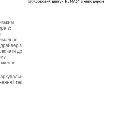
низьким
ра є:
в
симально
одрайвер з
ключати до
ому
ложення
маркувальні
ання і так