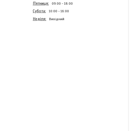
Пʼятниця
09:00
18:00
Субота
10:00
16:00
Неділя
Вихідний
Кроковий двигун з
енкодером замкнутого
типу 86HSE4N-BC38,
NEMA34
Готово до відправки
3 723 ₴
КУПИТИ