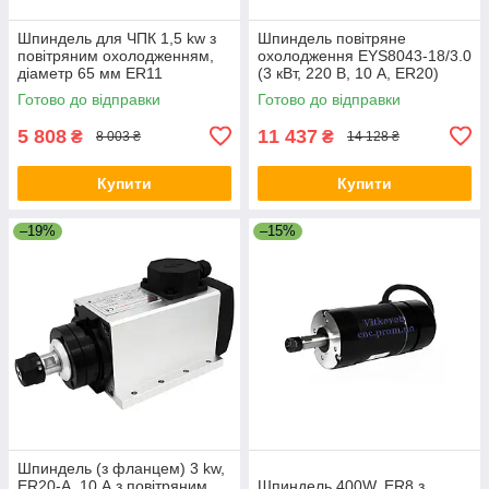
Шпиндель для ЧПК 1,5 kw з
Шпиндель повітряне
повітряним охолодженням,
охолодження EYS8043-18/3.0
діаметр 65 мм ER11
(3 кВт, 220 В, 10 А, ER20)
Готово до відправки
Готово до відправки
5 808
11 437
₴
₴
8 003 ₴
14 128 ₴
Купити
Купити
–19%
–15%
Шпиндель (з фланцем) 3 kw,
ER20-A, 10 А з повітряним
Шпиндель 400W, ER8 з