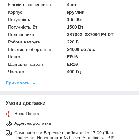
Кількість підшипників
4 шт.
Корпус
круглий
Потужність
1.5 кВт
Потужність, Вт
1500 Вт
Подшипники
2X7002, 2X7004 P4 DT
Робоча напруга
220 В
Швидкість обертання
24000 об./хв.
Цанга
ER16
Цанговий патрон
ER16
Частота
400 Гц
Приховати
Умови доставки
Нова Пошта
Адресна доставка
Самовивіз з м.Березне в робочі дні о 17.00 (біля
відділення Нової пошти №1, вул. Андріївська, 66)