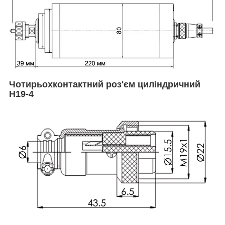
Чотирьохконтактний роз'єм циліндричний
H19-4