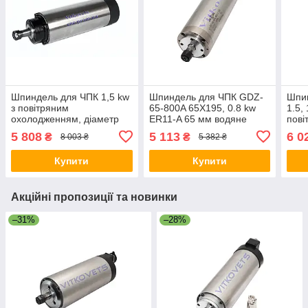
Шпиндель для ЧПК 1,5 kw
Шпиндель для ЧПК GDZ-
Шпи
з повітряним
65-800A 65X195, 0.8 kw
1.5,
охолодженням, діаметр
ER11-A 65 мм водяне
пові
65 мм ER11
охолодження
5 808
5 113
6 0
₴
₴
8 003 ₴
5 382 ₴
Купити
Купити
Акційні пропозиції та новинки
–31%
–28%