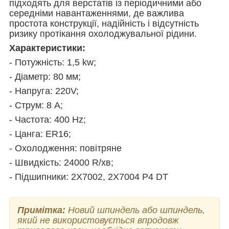
підходять для верстатів із періодичними або
середніми навантаженнями, де важлива
простота конструкції, надійність і відсутність
ризику протікання охолоджувальної рідини.
Характеристики:
- Потужність:
1,5
kw
;
- Діаметр:
80
мм;
- Напруга: 220V
;
- Струм:
8
А
;
- Частота: 400 Hz
;
- Цанга: ER
16;
- Охолодження:
повітряне
- Швидкість: 24000 R
/
хв
;
- Підшипники:
2X7002, 2X7004 P4 DT
Примітка:
Новий шпиндель або шпиндель,
який не використовується впродовж