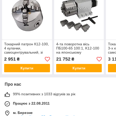
Токарний патрон К12-100,
4-та поворотна вісь
Тока
4 кулачки,
ПБ100-65 100:1, K12-100
3-х 
самоцентрувальний, зі
на японському
само
зворотними кулачками,
безлюфтовому
поса
2 951
21 752
3 1
₴
₴
внутрішній діаметр 22 мм
гармонічному (хвиляному)
зі з
редукторі
Купити
Купити
Про нас
99% позитивних з 1033 відгуків за рік
Працює з 22.08.2011
м. Березне