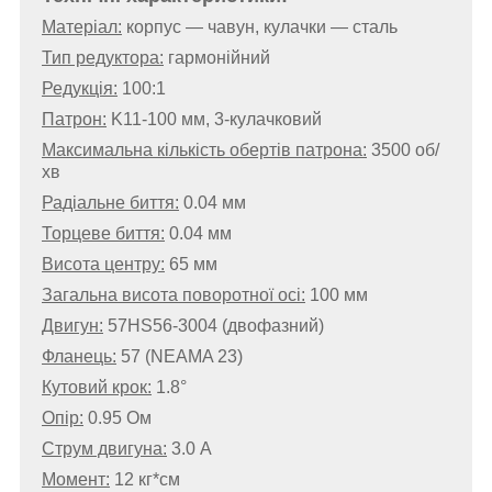
Матеріал:
корпус — чавун, кулачки — сталь
Тип редуктора:
гармонійний
Редукція:
100:1
Патрон:
K11-100 мм, 3-кулачковий
Максимальна кількість обертів патрона:
3500 об/
хв
Радіальне биття:
0.04 мм
Торцеве биття:
0.04 мм
Висота центру:
65 мм
Загальна висота поворотної осі:
100 мм
Двигун:
57HS56-3004 (двофазний)
Фланець:
57 (NEAMA 23)
Кутовий крок:
1.8°
Опір:
0.95 Ом
Струм двигуна:
3.0 А
Момент:
12 кг*см