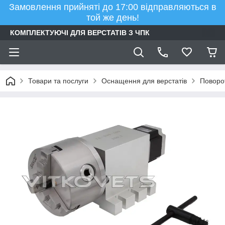
Замовлення прийняті до 17:00 відправляються в
той же день!
КОМПЛЕКТУЮЧІ ДЛЯ ВЕРСТАТІВ З ЧПК
Товари та послуги
Оснащення для верстатів
Поворот