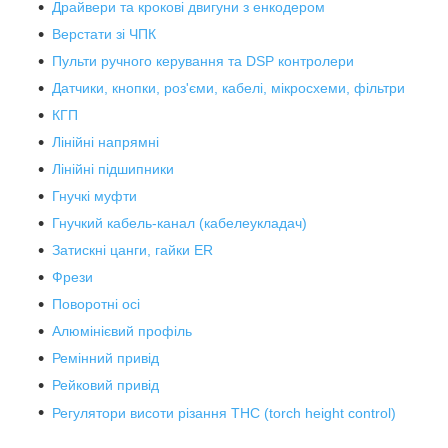
Драйвери та крокові двигуни з енкодером
Верстати зі ЧПК
Пульти ручного керування та DSP контролери
Датчики, кнопки, роз'єми, кабелі, мікросхеми, фільтри
КГП
Лінійні напрямні
Лінійні підшипники
Гнучкі муфти
Гнучкий кабель-канал (кабелеукладач)
Затискні цанги, гайки ER
Фрези
Поворотні осі
Алюмінієвий профіль
Ремінний привід
Рейковий привід
Регулятори висоти різання THC (torch height control)