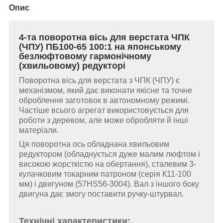
Опис
4-та поворотна вісь для верстата ЧПК
(ЧПУ) ПБ100-65 100:1 на японському
безлюфтовому гармонічному
(хвильовому) редукторі
Поворотна вісь для верстата з ЧПК (ЧПУ) є
механізмом, який дає виконати якісне та точне
оброблення заготовок в автономному режимі.
Частіше всього агрегат використовується для
роботи з деревом, але може обробляти й інші
матеріали.
Ця поворотна ось обладнана хвильовим
редуктором (обладнується дуже малим люфтом і
високою жорсткістю на обертання), сталевим 3-
кулачковим токарним патроном (серія К11-100
мм) і двигуном (57HS56-3004). Вал з іншого боку
двигуна дає змогу поставити ручку-штурвал.
Технічні характеристики: