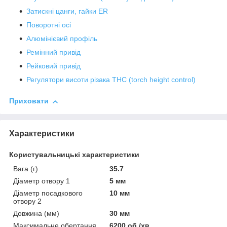
Затискні цанги, гайки ER
Поворотні осі
Алюмінієвий профіль
Ремінний привід
Рейковий привід
Регулятори висоти різака THC (torch height control)
Приховати
Характеристики
Користувальницькі характеристики
Вага (г)
35.7
Діаметр отвору 1
5 мм
Діаметр посадкового
10 мм
отвору 2
Довжина (мм)
30 мм
Максимальне обертання
6200 об./хв