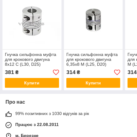
Гнучка сильфонна муфта
Гнучка сильфонна муфта
Гнуч
для крокового двигуна
для крокового двигуна
для 
8х12 С (L30, D25)
6,35х8 М (L25, D20)
М (L
381
314
314
₴
₴
Купити
Купити
Про нас
99% позитивних з 1030 відгуків за рік
Працює з 22.08.2011
м. Березне