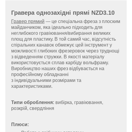
Гравера однозахідні прямі
NZD3.10
Гравер прямий
— це спеціальна фреза з плоским
майданчиком, яка
ідеально підходить для
неглибокого гравіювання/вибирання великих
площ для пластику
. В той самий час, відсутність
спіральних канавок обмежує цей інструмент у
можливості глибоких фрезеровок через труднощі
з відведенням стружки.
В якості матеріалу
використовується сплав карбіду вольфраму.
Виробництво наших фрез відбувається на
професійному обладнанні
з індивідуальними розмірами та
характеристиками.
Типи оброблення:
вибірка, гравіювання,
розкрій, свердління
Плюси: