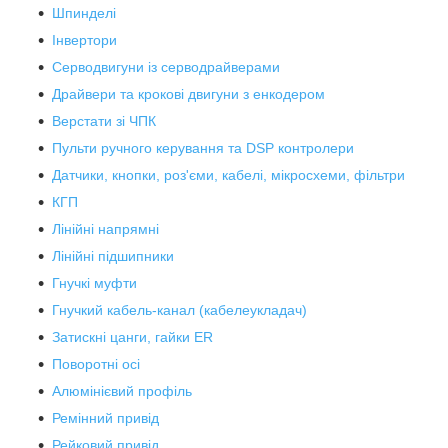
Шпинделі
Інвертори
Серводвигуни із серводрайверами
Драйвери та крокові двигуни з енкодером
Верстати зі ЧПК
Пульти ручного керування та DSP контролери
Датчики, кнопки, роз'єми, кабелі, мікросхеми, фільтри
КГП
Лінійні напрямні
Лінійні підшипники
Гнучкі муфти
Гнучкий кабель-канал (кабелеукладач)
Затискні цанги, гайки ER
Поворотні осі
Алюмінієвий профіль
Ремінний привід
Рейковий привід