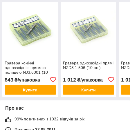
Гравера конічні
Гравера однозахідні прямі
Грав
однозахідні з прямою
NZD3.1.506 (10 шт.)
NZD3
полицею NJ3.6001 (10
шт.)
843
1 012
1 0
₴/упаковка
₴/упаковка
Купити
Купити
Про нас
99% позитивних з 1032 відгуків за рік
Працює з 22.08.2011