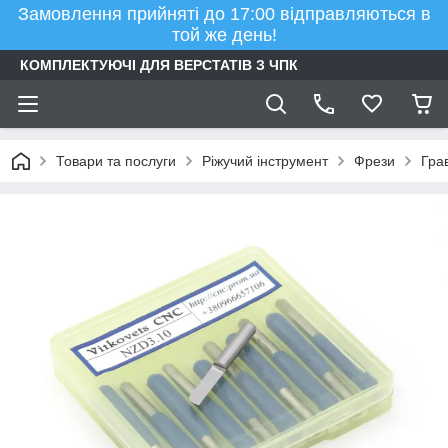
Замовлення прийняті до 17:00 відправляються в
той же день!
КОМПЛЕКТУЮЧІ ДЛЯ ВЕРСТАТІВ З ЧПК
Товари та послуги
Ріжучий інструмент
Фрези
Гра