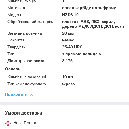
Кількість зубців
1
Матеріал
сплав карбіду вольфраму
Мoдель
NZD3.10
Оброблюваний матеріал
пластик, ABS, ПВХ, акрил,
дерево МДФ, ЛДСП, ДСП, кольо
Загальна довжина
28 мм
Покриття
немає
Твердість
35-40 HRC
Тип
з прямою полицею
Діаметр хвостовика
3.175
Основні
Кількість в пакованні
10 шт.
Тип комплектуючого
Фреза
Приховати
Умови доставки
Нова Пошта