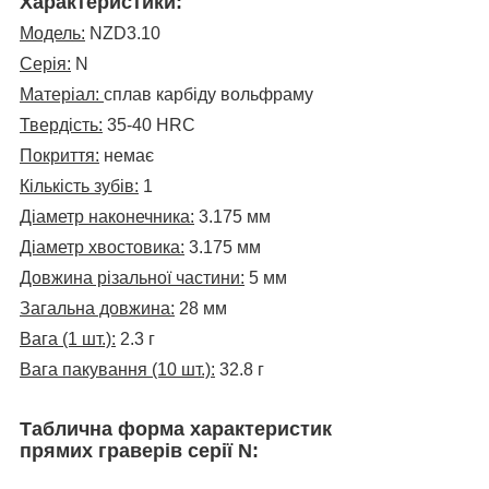
Характеристики:
Модель:
NZD3.10
Серія:
N
Матеріал:
сплав карбіду вольфраму
Твердість:
35-40 HRC
Покриття:
немає
Кількість зубів:
1
Діаметр наконечника:
3.175
мм
Діаметр хвостовика:
3.175 мм
Довжина різальної частини:
5 мм
Загальна довжина:
28 мм
Вага (1 шт.):
2.3 г
Вага пакування (10 шт.):
32.8 г
Таблична форма характеристик
прямих граверів серії N: