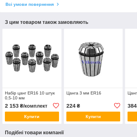
Всі умови повернення
З цим товаром також замовляють
Набір цанг ER16 10 штук
Цанга 3 мм ER16
Цанг
0,5-10 мм
2 153
224
384
₴/комплект
₴
Купити
Купити
Подібні товари компанії