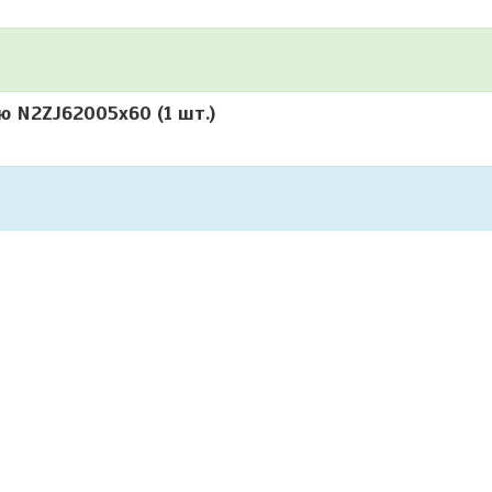
ею
N2ZJ62005x60
(1 шт.)