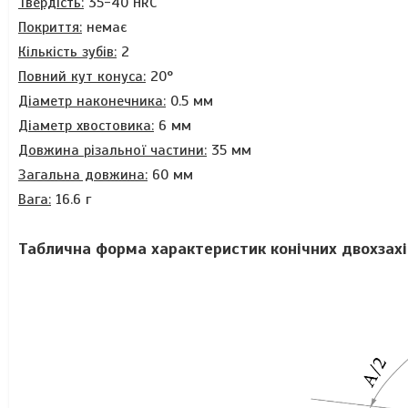
Твердість:
35-40 HRC
Покриття:
немає
Кількість зубів:
2
Повний кут конуса:
20°
Діаметр наконечника:
0.5 мм
Діаметр хвостовика:
6 мм
Довжина різальної частини:
35 мм
Загальна довжина:
60 мм
Вага:
16.6 г
Таблична форма характеристик конічних двохзахід