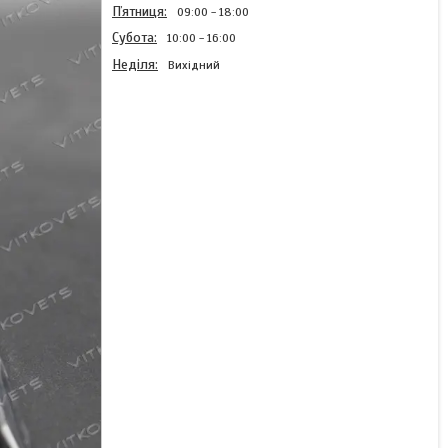
Пʼятниця
09:00
18:00
Субота
10:00
16:00
Неділя
Вихідний
Гравер конічний
двохзахідний із прямою
полицею N2ZJ62005x60
Готово до відправки
438 ₴
КУПИТИ