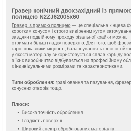
Гравер конічний двохзахідний із прямо
полицею
N2ZJ62005x60
Гравер із прямою полицею
— це спеціальна кінцева ф
коротким конусом і строго вивіреним кутом заточуванн
завдяки подвійному проходу різальної крайки можна
отримати
більш гладку поверхню.
Для того, щоб фрез
гарні показники міцності, балансування та зносостійко
у якості матеріалу використовується сплав карбіду во
а їхнє виробництво відбувається на професійному об
з індивідуальними розмірами та характеристиками.
Типи оброблення:
гравіювання та пазування, фрезе
конусних отворів тощо.
Плюси:
Висока точність оброблення
Гладкість поверхні
Широкий спектр оброблюваних матеріалів