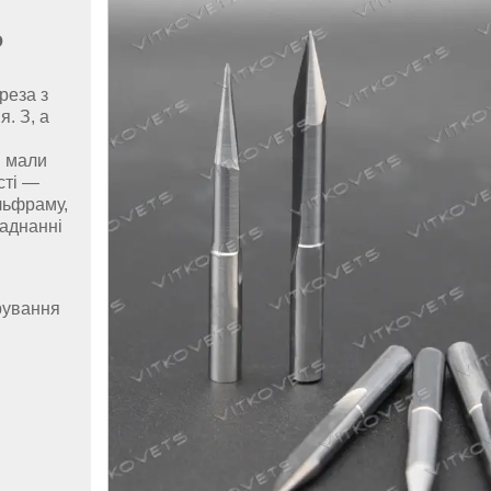
ю
реза з
я. З
, а
и мали
сті —
льфраму,
ладнанні
рування