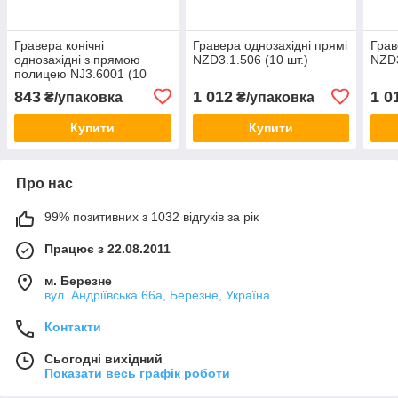
Гравера конічні
Гравера однозахідні прямі
Грав
однозахідні з прямою
NZD3.1.506 (10 шт.)
NZD3
полицею NJ3.6001 (10
шт.)
843
1 012
1 0
₴/упаковка
₴/упаковка
Купити
Купити
Про нас
99% позитивних з 1032 відгуків за рік
Працює з 22.08.2011
м. Березне
вул. Андріївська 66а, Березне, Україна
Контакти
Сьогодні вихідний
Показати весь графік роботи