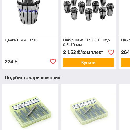
Цанга 6 мм ER16
Набір цанг ER16 10 штук
Цанг
0,5-10 мм
2 153
264
₴/комплект
224
₴
Купити
Подібні товари компанії