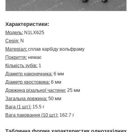
Характеристики:
Модель:
N1LX625
Серія:
N
Матеріал:
сплав карбіду вольфраму
Покриття:
немає
Кількість зубів:
1
Діаметр наконечника:
6 мм
Діаметр хвостовика:
6 мм
Довжина різальної частини:
25 мм
Загальна довжина:
50 мм
Вага (1 шт.):
15.5 г
Вага паковання (10 шт.):
162.7 г
Таблична форма характеристик однозахідних