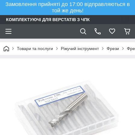
Замовлення прийняті до 17:00 відправляються в
той же день!
КОМПЛЕКТУЮЧІ ДЛЯ ВЕРСТАТІВ З ЧПК
Товари та послуги
Ріжучий інструмент
Фрези
Фрез