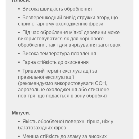
Плюси:
Висока швидкість оброблення
Безперешкодний вивід стружки вгору, що
сприяє гарному охолодженню фрези
Під час оброблення м'якої деревини може
використовуватися як для чорнового
оброблення, так і для вирізування заготовок
Висока температура плавлення
Гарна стійкість до окиснення
Тривалий термін експлуатації за
правильної експлуатації
(рекомендуємо використовувати СОН,
аерозольне охолодження або стиснене
повітря, що подається в зону обробки)
Мінуси:
Якість обробленої поверхні гірша, ніж у
багатозахідних фрез
Менша стійкість до зламу за високих