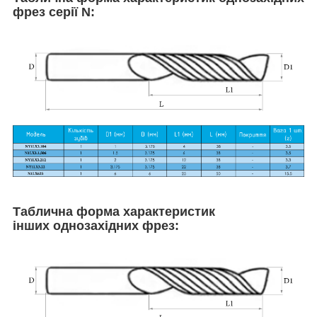
фрез серії N:
Таблична форма характеристик
інших однозахідних фрез: