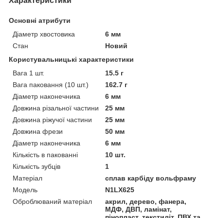
Характеристики
Основні атрибути
Діаметр хвостовика
6 мм
Стан
Новий
Користувальницькі характеристики
Вага 1 шт.
15.5 г
Вага паковання (10 шт.)
162.7 г
Діаметр наконечника
6 мм
Довжина різальної частини
25 мм
Довжина ріжучої частини
25 мм
Довжина фрези
50 мм
Діаметр наконечника
6 мм
Кількість в пакованні
10 шт.
Кількість зубців
1
Матеріал
сплав карбіду вольфраму
Мoдель
N1LX625
Оброблюваний матеріал
акрил, дерево, фанера,
МДФ, ДВП, ламінат,
пінопласт, текстиліт, ПВХ та