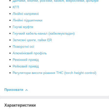
Датчики, кнопки, роз'єми, кабелі, мікросхеми, фільтри
КГП
Лінійні напрямні
Лінійні підшипники
Гнучкі муфти
Гнучкий кабель-канал (кабелеукладач)
Затискні цанги, гайки ER
Поворотні осі
Алюмінієвий профіль
Ремінний привід
Рейковий привід
Регулятори висоти різання THC (torch height control)
Приховати
Характеристики