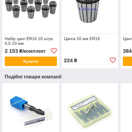
Набір цанг ER16 10 штук
Цанга 10 мм ER16
Цанг
0,5-10 мм
2 153
384
₴/комплект
224
₴
Купити
Подібні товари компанії