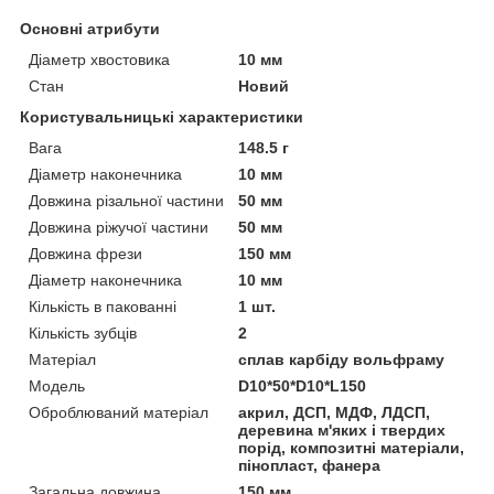
Основні атрибути
Діаметр хвостовика
10 мм
Стан
Новий
Користувальницькі характеристики
Вага
148.5 г
Діаметр наконечника
10 мм
Довжина різальної частини
50 мм
Довжина ріжучої частини
50 мм
Довжина фрези
150 мм
Діаметр наконечника
10 мм
Кількість в пакованні
1 шт.
Кількість зубців
2
Матеріал
сплав карбіду вольфраму
Мoдель
D10*50*D10*L150
Оброблюваний матеріал
акрил, ДСП, МДФ, ЛДСП,
деревина м'яких і твердих
порід, композитні матеріали,
пінопласт, фанера
Загальна довжина
150 мм