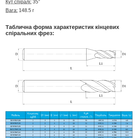
Кут спіралі:
35°
Вага:
148.5 г
Таблична форма характеристик кінцевих
спіральних фрез: