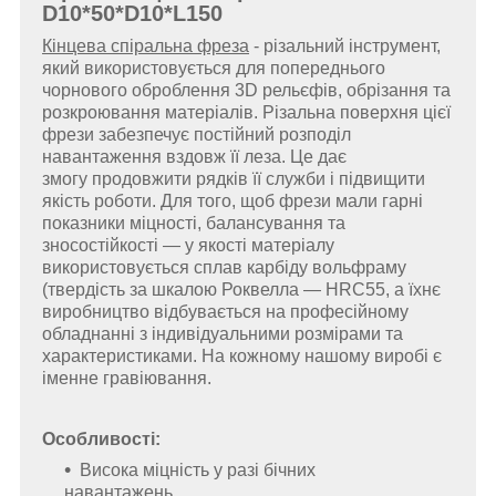
D10*50*D10*L150
Кінцева спіральна фреза
- різальний інструмент,
який використовується для попереднього
чорнового оброблення 3D рельєфів, обрізання та
розкроювання матеріалів. Різальна поверхня цієї
фрези забезпечує постійний розподіл
навантаження вздовж її леза. Це дає
змогу продовжити рядків її служби і підвищити
якість роботи. Для того, щоб фрези мали гарні
показники міцності, балансування та
зносостійкості — у якості матеріалу
використовується сплав карбіду вольфраму
(твердість за шкалою Роквелла — HRC55, а їхнє
виробництво відбувається на професійному
обладнанні з індивідуальними розмірами та
характеристиками. На кожному нашому виробі є
іменне гравіювання.
Особливості:
Висока міцність у разі бічних
навантажень