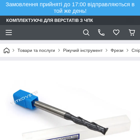
Замовлення прийняті до 17:00 відправляються в
той же день!
КОМПЛЕКТУЮЧІ ДЛЯ ВЕРСТАТІВ З ЧПК
Товари та послуги
Ріжучий інструмент
Фрези
Спі