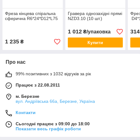
Фреза кінцева спіральна
Гравера однозахідні прямі
Фрез
сферична R6*24*D12*L75
NZD3.10 (10 шт.)
D4*1
1 012
314
₴/упаковка
1 235
₴
Купити
Про нас
99% позитивних з 1032 відгуків за рік
Працює з 22.08.2011
м. Березне
вул. Андріївська 66а, Березне, Україна
Контакти
Сьогодні працює з 09:00 до 18:00
Показати весь графік роботи