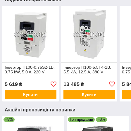
Інвертор H100-0.75S2-1B,
Інвертор H100-5.5T4-1B,
Інве
0.75 kW, 5.0 A, 220 V
5.5 kW, 12.5 A, 380 V
0.75
5 619
13 485
5 8
₴
₴
Купити
Купити
Акційні пропозиції та новинки
–9%
Топ продажів
–8%