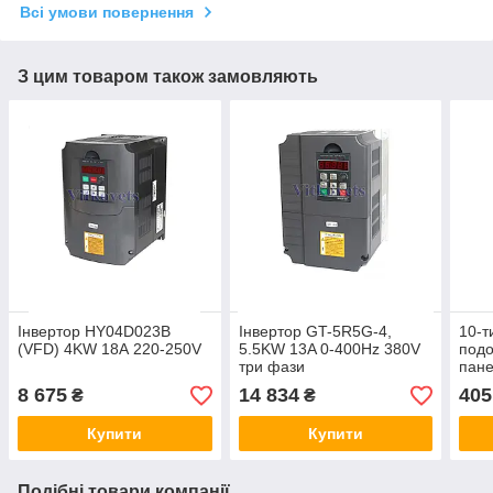
Всі умови повернення
З цим товаром також замовляють
Інвертор HY04D023B
Інвертор GT-5R5G-4,
10-т
(VFD) 4KW 18А 220-250V
5.5KW 13A 0-400Hz 380V
подо
три фази
пане
8 675
14 834
405
₴
₴
Купити
Купити
Подібні товари компанії