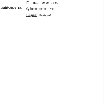
Пʼятниця
09:00
18:00
 здійснюється
Субота
10:00
16:00
Неділя
Вихідний
Решітка з фільтром
STFL90 для вентилятора
90х90мм
Готово до відправки
70 ₴
КУПИТИ