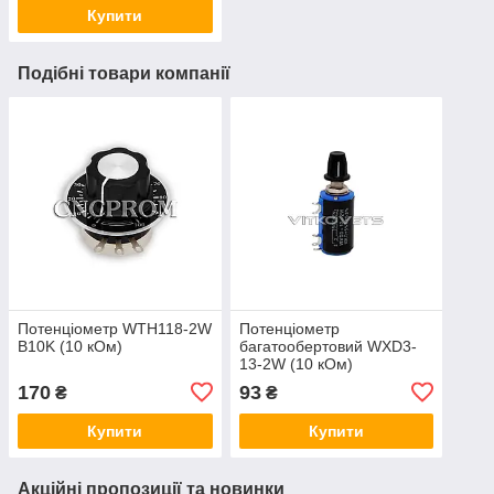
Купити
Подібні товари компанії
Потенціометр WTH118-2W
Потенціометр
B10K (10 кОм)
багатообертовий WXD3-
13-2W (10 кОм)
170
93
₴
₴
Купити
Купити
Акційні пропозиції та новинки