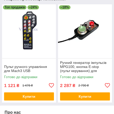
Топ продажів
–24%
–18%
Ручний генератор імпульсів
Пульт ручного управління
MPG100, кнопка E-stop
для Mach3 USB
(пульт керування) для
верстатів з ЧПК (ЧПУ)
Готово до відправки
Готово до відправки
1 121
2 287
₴
₴
1 476 ₴
2 790 ₴
Купити
Купити
Про нас