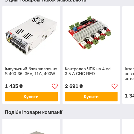
Імпульсний блок живлення
Контролер ЧПК на 4 осі
Інте
S-400-36, 36V, 11А, 400W
3.5 А CNC RED
пов
опто
LPT 
1 435
2 691
₴
₴
1 3
Купити
Купити
Подібні товари компанії