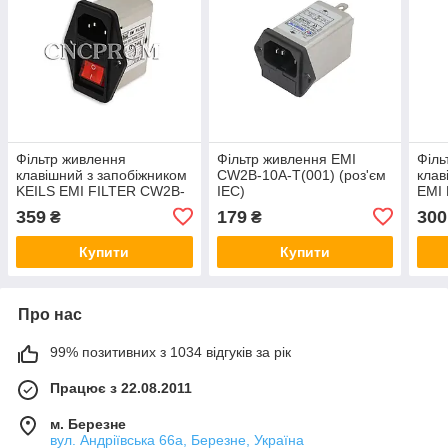
Фільтр живлення
Фільтр живлення EMI
Філь
клавішний з запобіжником
CW2B-10A-T(001) (роз'єм
клав
KEILS EMI FILTER CW2B-
IEC)
EMI
10A-T(003) (зі
T(00
359
179
300
₴
₴
светоиндикатором)
Купити
Купити
Про нас
99% позитивних з 1034 відгуків за рік
Працює з 22.08.2011
м. Березне
вул. Андріївська 66а, Березне, Україна