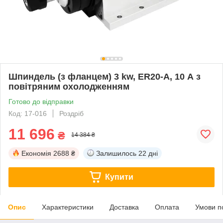
Шпиндель (з фланцем) 3 kw, ER20-A, 10 А з
повітряним охолодженням
Готово до відправки
Код: 17-016
Роздріб
11 696
₴
14 384 ₴
Економія
2688 ₴
Залишилось
22 дні
Купити
Опис
Характеристики
Доставка
Оплата
Умови п