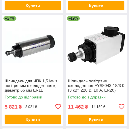
Купити
Купити
–27%
–19%
Шпиндель для ЧПК 1,5 kw з
Шпиндель повітряне
повітряним охолодженням,
охолодження EYS8043-18/3.0
діаметр 65 мм ER11
(3 кВт, 220 В, 10 А, ER20)
Готово до відправки
Готово до відправки
5 821
11 462
₴
₴
8 021 ₴
14 159 ₴
Купити
Купити