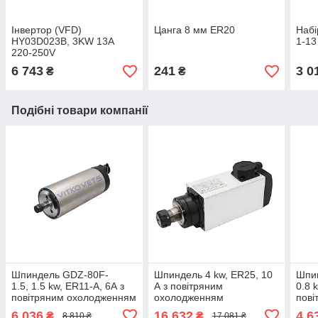
Інвертор (VFD)
Цанга 8 мм ER20
Набі
HY03D023B, 3KW 13А
1-13
220-250V
6 743
241
3 0
₴
₴
Подібні товари компанії
Шпиндель GDZ-80F-
Шпиндель 4 kw, ER25, 10
Шпи
1.5, 1.5 kw, ER11-A, 6А з
А з повітряним
0.8 
повітряним охолодженням
охолодженням
пові
6 036
16 632
4 6
₴
₴
8 810 ₴
17 081 ₴