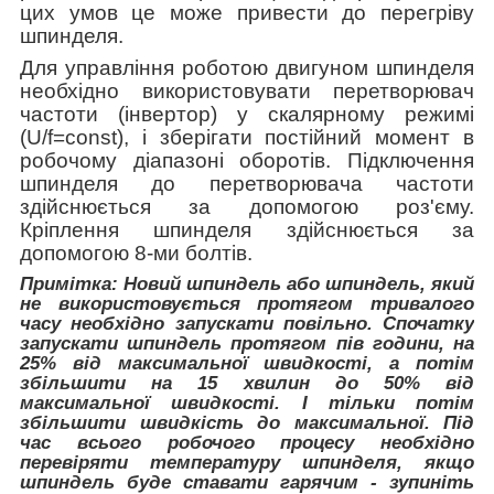
цих умов це може привести до перегріву
шпинделя.
Для управління роботою двигуном шпинделя
необхідно використовувати перетворювач
частоти (інвертор) у скалярному режимі
(U/f=const), і зберігати постійний момент в
робочому діапазоні оборотів. Підключення
шпинделя до перетворювача частоти
здійснюється за допомогою роз'єму.
Кріплення шпинделя здійснюється за
допомогою
8
-ми болтів.
Примітка: Новий шпиндель або шпиндель, який
не використовується протягом тривалого
часу необхідно запускати повільно. Спочатку
запускати шпиндель протягом пів години, на
25% від максимальної швидкості, а потім
збільшити на 15 хвилин до 50% від
максимальної швидкості. І тільки потім
збільшити швидкість до максимальної. Під
час всього робочого процесу необхідно
перевіряти температуру шпинделя, якщо
шпиндель буде ставати гарячим - зупиніть