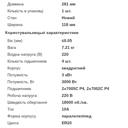
Довжина
281 мм
Кількість в упаковці
1 шт.
Стан
Новий
Ширина
118 мм
Користувальницькі характеристики
Біє (мм)
≤0.05
Вага
7.21 кг
Вхідна напруга (В)
220
Кількість підшипників
4 шт.
Корпус
квадратний
Потужність
3 кВт
Потужність, Вт
3000 Вт
Подшипники
2х7005C P4, 2х7002C P4
Робоча напруга
220 В
Швидкість обертання
18000 об./хв.
Ток
10А
Форма корпусу
паралелепіпед
Цанга
ER20