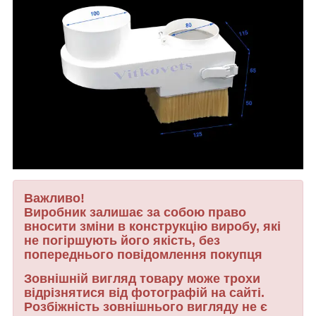
Важливо!
Виробник залишає за собою право
вносити зміни в конструкцію виробу, які
не погіршують його якість, без
попереднього повідомлення покупця
Зовнішній вигляд товару може трохи
відрізнятися від фотографій на сайті.
Розбіжність зовнішнього вигляду не є