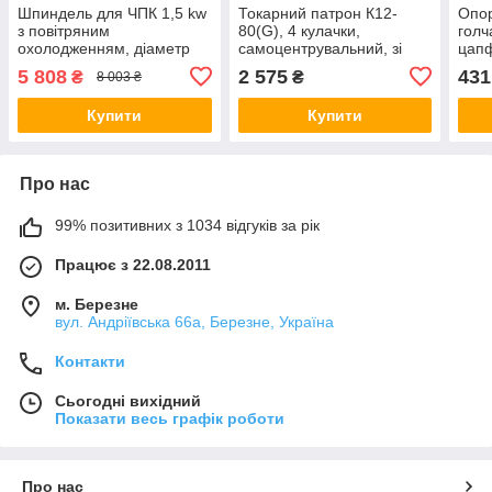
Шпиндель для ЧПК 1,5 kw
Токарний патрон К12-
Опор
з повітряним
80(G), 4 кулачки,
голч
охолодженням, діаметр
самоцентрувальний, зі
цап
65 мм ER11
зворотніми кулачками,
(D=5
5 808
2 575
431
₴
₴
8 003 ₴
внутрішній діаметр 16 мм
роли
діам
Купити
Купити
Про нас
99% позитивних з 1034 відгуків за рік
Працює з 22.08.2011
м. Березне
вул. Андріївська 66а, Березне, Україна
Контакти
Сьогодні вихідний
Показати весь графік роботи
Про нас