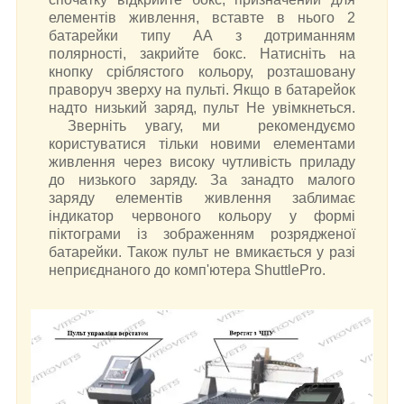
елементів живлення, вставте в нього 2
батарейки типу АА з дотриманням
полярності, закрийте бокс. Натисніть на
кнопку сріблястого кольору, розташовану
праворуч зверху на пульті. Якщо в батарейок
надто низький заряд, пульт Не увімкнеться.
Зверніть увагу, ми рекомендуємо
користуватися тільки новими елементами
живлення через високу чутливість приладу
до низького заряду. За занадто малого
заряду елементів живлення заблимає
індикатор червоного кольору у формі
піктограми із зображенням розрядженої
батарейки. Також пульт не вмикається у разі
неприєднаного до комп'ютера ShuttlePro.