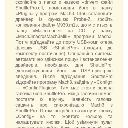
скопіюйте з папки з назвою «driver» файл
ShuttlePro.dll, помістивши його в папку
«Plugin» у програмі Mach3. Щоб встановити
драйвер із функцією Probe-Z, зробіть
копіювання файлу M930.m1s, що міститься в
папці «Macro-code» на CD, у папку
«Mach3macrosMach3Mill» програми Mach3.
Потім під'єднайте до порту USB-комп'ютера
флешку USB «ShuttlePro» (входить до
комплекту постачання). Операційна система
автоматично здійснює пошук і встановлення
драйверів, необхідних для ShuttlePro,
ідентифікувавши його як USB-пристрою
введення. Після під'єднання ShuttlePro
відкрийте програму Mach3, зайдіть у «Config»
— «ConfigPlugins». Там має стояти зелена
галочка біля ShuttlePro. Якщо галочки немає,
поставте їх вручну. Наявність галочки
свідчить про синхронізацію Mach3 з
ShuttlePro. Потім потрібно натиснути кнопку
«Config» на тлі жовтого кольору та
налаштувати кнопки. Щоб увімкнути пульт,
спочатку відкрийте бокс, призначений для