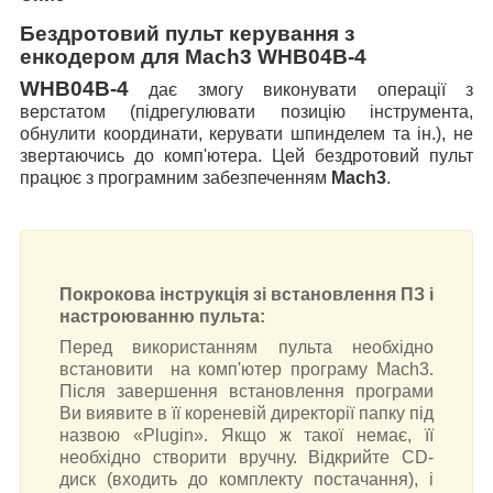
Бездротовий
пульт керування з
енкодером для Mach3 WHB04B-4
WHB04B-4
дає змогу виконувати операції з
верстатом (
підрегулювати позицію інструмента,
обнулити координати, керувати шпинделем та ін.
), не
звертаючись до комп'ютера.
Цей бездротовий пульт
працює з програмним забезпеченням
Mach3
.
Покрокова інструкція зі встановлення ПЗ і
настроюванню пульта:
Перед використанням пульта необхідно
встановити на комп'ютер програму Mach3.
Після завершення встановлення програми
Ви виявите в її кореневій директорії папку під
назвою «Plugin». Якщо ж такої немає, її
необхідно створити вручну. Відкрийте CD-
диск (входить до комплекту постачання), і