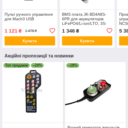
Пульт ручного управління
BMS плата JK-BD4A8S-
Пров
для Mach3 USB
6PR для акумуляторів
упра
LiFePO4/Li-ion/LTO, 3S-
NCSt
8S, 60A з активним
1 121
1 346
5 3
₴
₴
1 476 ₴
балансуванням 0.4A
Купити
Купити
Акційні пропозиції та новинки
Топ продажів
–24%
–18%
Ручний генератор імпульсів