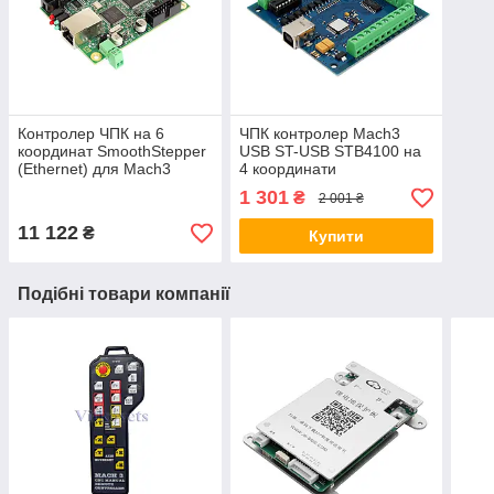
Контролер ЧПК на 6
ЧПК контролер Mach3
координат SmoothStepper
USB ST-USB STB4100 на
(Ethernet) для Mach3
4 координати
1 301
₴
2 001 ₴
11 122
₴
Купити
Подібні товари компанії