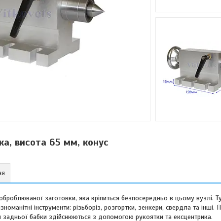
ка, висота 65 мм, конус
ня
броблюваної заготовки, яка кріпиться безпосередньо в цьому вузлі. Ту
номанітні інструменти: різьборіз, розгортки, зенкери, свердла та інші.
ня задньої бабки здійснюються з допомогою рукоятки та ексцентрика.