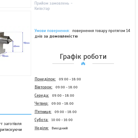
Прийом замовлень -
Київстар
повернення товару протягом 14
днів
за домовленістю
Графік роботи
Понеділок
09:00
18:00
Вівторок
09:00
18:00
Середа
09:00
18:00
Четвер
09:00
18:00
Пʼятниця
09:00
18:00
Субота
10:00
16:00
т заготівля
Неділя
Вихідний
 Притискуючи