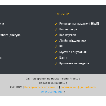
CNCPROM
уни
Рельсові направляючі HIWIN
Вал на опорі
кового двигуна
Вал кругляк
Лінійні підшипники
КГП
К
Муфти з'єднувальні
ня
Цанги
Кріплення шпинделя
Сайт створений на маркетплейсі
Prom.ua
Продавець на Bigl.ua
CNCPROM |
Поскаржитися на контент
|
Політика конфіденційності
Select Language
▼