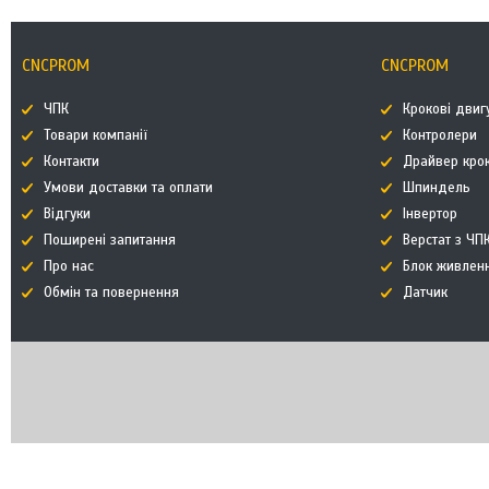
CNCPROM
CNCPROM
ЧПК
Крокові двиг
Товари компанії
Контролери
Контакти
Драйвер кро
Умови доставки та оплати
Шпиндель
Відгуки
Інвертор
Поширені запитання
Верстат з ЧП
Про нас
Блок живлен
Обмін та повернення
Датчик