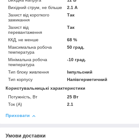
Вихідна напруга
12 В
Вихідний струм, не більше
2.1 А
Захист від короткого
Так
замикання
Захист від
Так
перевантаження
ККД, не менше
68 %
Максимальна робоча
50 град.
температура
Мінімальна робоча
-10 град.
температура
Тип блоку живлення
Імпульсний
Тип корпусу
Напівгерметичний
Користувальницькі характеристики
Потужність, Вт
25 Вт
Ток (A)
2.1
Приховати
Умови доставки