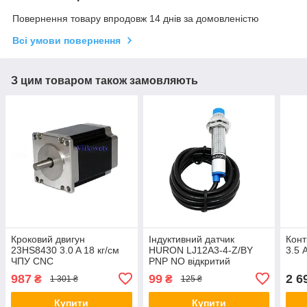
Повернення товару впродовж 14 днів за домовленістю
Всі умови повернення
З цим товаром також замовляють
Кроковий двигун
Індуктивний датчик
Конт
23HS8430 3.0 A 18 кг/см
HURON LJ12A3-4-Z/BY
3.5
ЧПУ CNC
PNP NO відкритий
987
99
2 6
₴
₴
1 301 ₴
125 ₴
Купити
Купити