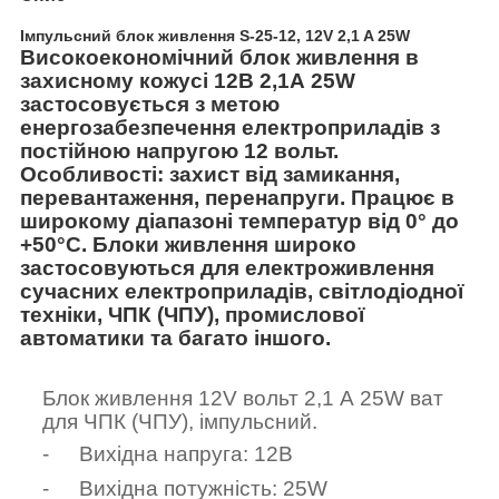
Імпульсний блок живлення S-25-12, 12V 2,1 A 25W
Високоекономічний блок живлення в
захисному кожусі
12
В 2
,
1А
25
W
застосовується з метою
енергозабезпечення електроприладів з
постійною напругою
12
вольт.
Особливості: захист від замикання,
перевантаження, перенапруги. Працює в
широкому діапазоні температур від 0° до
+50°C. Блоки живлення широко
застосовуються для електроживлення
сучасних електроприладів, світлодіодної
техніки, ЧПК (ЧПУ), промислової
автоматики та багато іншого.
Блок живлення
12
V вольт 2,1 А
25
W ват
для
ЧПК (ЧПУ)
, імпульсний.
-
Вихідна напруга: 12
В
-
Вихідна потужність: 25
W