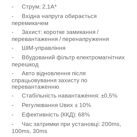
-
Струм: 2
,
1А*
-
Вхідна напруга обирається
перемикачем
-
Захист: коротке замикання /
перевантаження / перенапруження
-
ШІМ-управління
-
Вбудований фільтр електромагнітних
перешкод
-
Авто відновлення після
спрацьовування захисту по
перевантаженню
-
Стабільність навантаження: ±0,5%
-
Регулювання Uвих ± 10%
-
Ефективність (ККД):
68
%
-
Час затримки при установці: 200ms,
10
0ms,
3
0ms