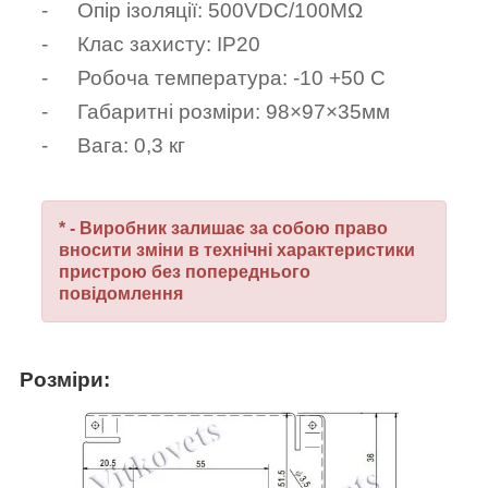
-
Опір ізоляції: 500VDC/100MΩ
-
Клас захисту: IP20
-
Робоча температура: -10 +50 С
-
Габаритні розміри:
98
×
97
×
35
мм
-
Вага:
0,3
кг
* - Виробник залишає за собою право
вносити зміни в технічні характеристики
пристрою без попереднього
повідомлення
Розміри: