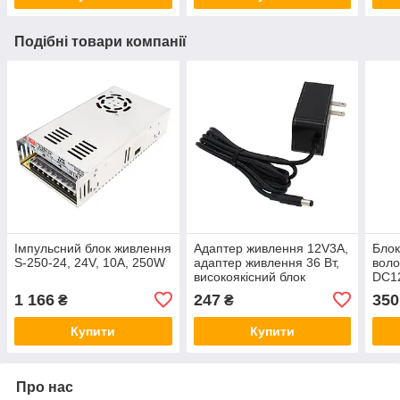
Подібні товари компанії
Імпульсний блок живлення
Адаптер живлення 12V3A,
Блок
S-250-24, 24V, 10А, 250W
адаптер живлення 36 Вт,
вол
високоякісний блок
DC1
живлення
1 166
247
350
₴
₴
Купити
Купити
Про нас