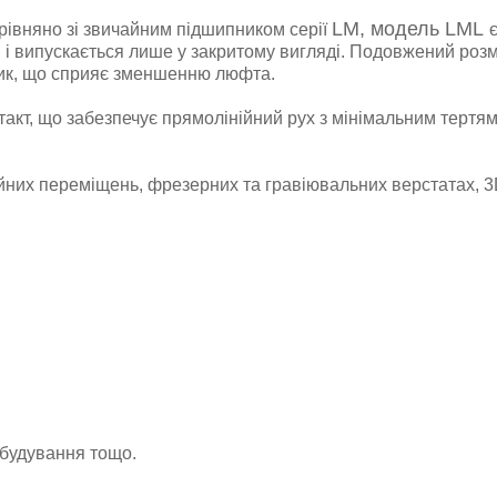
LM, модель LML
івняно зі звичайним підшипником серії
і випускається лише у закритому вигляді. Подовжений розм
ик, що сприяє зменшенню люфта.
такт, що забезпечує прямолінійний рух з мінімальним тертям
нійних переміщень, фрезерних та гравіювальних верстатах, 
будування тощо.