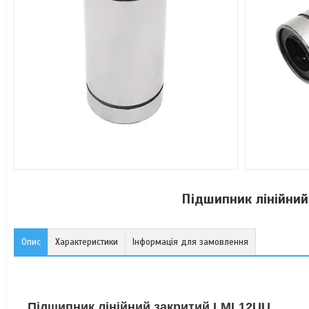
Підшипник лінійни
Опис
Характеристики
Інформація для замовлення
Підшипник лінійний закритий LML12UU