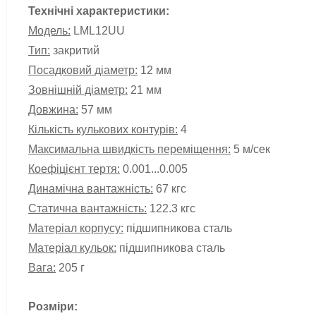
Технічні характеристики:
Модель:
LM
L
12UU
Тип:
закритий
Посадковий діаметр:
12 мм
Зовнішній діаметр:
21 мм
Довжина:
57 мм
Кількість кулькових контурів:
4
Максимальна швидкість переміщення:
5 м/сек
Коефіцієнт тертя:
0.001...0.005
Динамічна вантажність:
67
кгс
Статична вантажність:
122.3
кгс
Матеріал корпусу:
підшипникова сталь
Матеріал кульок:
підшипникова сталь
Вага:
205 г
Розміри: