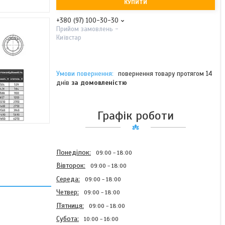
КУПИТИ
+380 (97) 100-30-30
Прийом замовлень -
Київстар
повернення товару протягом 14
днів
за домовленістю
Графік роботи
Понеділок
09:00
18:00
Вівторок
09:00
18:00
Середа
09:00
18:00
Четвер
09:00
18:00
Пʼятниця
09:00
18:00
Субота
10:00
16:00