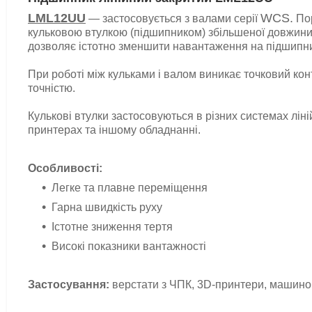
LML12UU
WCS.
— застосовується з валами серії
Пор
кульковою втулкою (підшипником) збільшеної довжини 
дозволяє істотно зменшити навантаження на підшипн
При роботі між кульками і валом виникає точковий кон
точністю.
Кулькові втулки застосовуються в різних системах лі
принтерах та іншому обладнанні.
Особливості:
Легке та плавне переміщення
Гарна швидкість руху
Істотне зниження тертя
Високі показники вантажності
Застосування:
верстати з ЧПК, 3D-принтери, машино