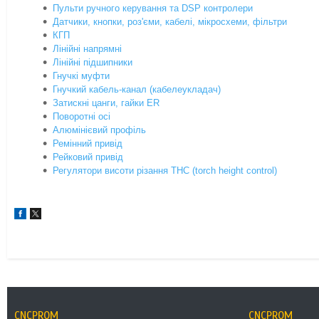
Пульти ручного керування та DSP контролери
Датчики, кнопки, роз'єми, кабелі, мікросхеми, фільтри
КГП
Лінійні напрямні
Лінійні підшипники
Гнучкі муфти
Гнучкий кабель-канал (кабелеукладач)
Затискні цанги, гайки ER
Поворотні осі
Алюмінієвий профіль
Ремінний привід
Рейковий привід
Регулятори висоти різання THC (torch height control)
CNCPROM
CNCPROM