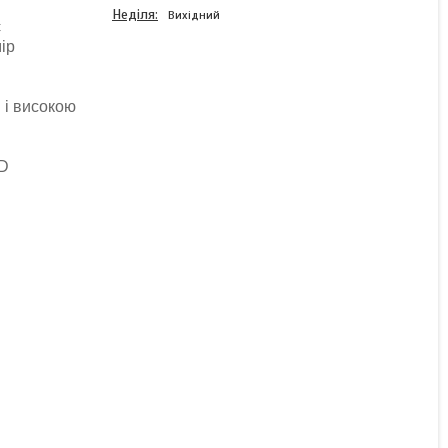
Неділя
Вихідний
є
ір
 і високою
Підшипник лінійний
закритий подовжений
LML 12UU
3D
Готово до відправки
92 ₴
КУПИТИ