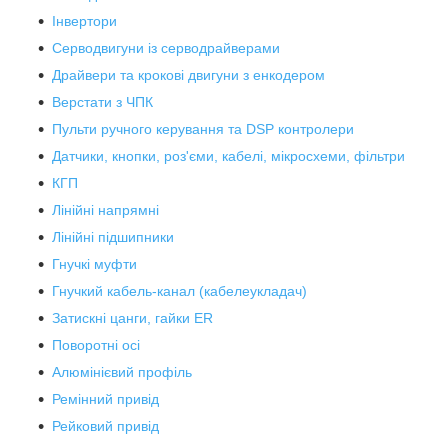
Інвертори
Серводвигуни із серводрайверами
Драйвери та крокові двигуни з енкодером
Верстати з ЧПК
Пульти ручного керування та DSP контролери
Датчики, кнопки, роз'єми, кабелі, мікросхеми, фільтри
КГП
Лінійні напрямні
Лінійні підшипники
Гнучкі муфти
Гнучкий кабель-канал (кабелеукладач)
Затискні цанги, гайки ER
Поворотні осі
Алюмінієвий профіль
Ремінний привід
Рейковий привід