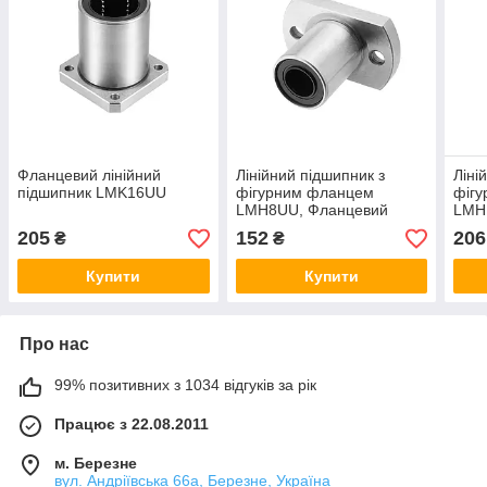
Фланцевий лінійний
Лінійний підшипник з
Ліні
підшипник LMK16UU
фігурним фланцем
фіг
LMH8UU, Фланцевий
LMH
лінійний підшипник з
ліні
205
152
206
₴
₴
діаметром отвору 8 мм
діам
Купити
Купити
Про нас
99% позитивних з 1034 відгуків за рік
Працює з 22.08.2011
м. Березне
вул. Андріївська 66а, Березне, Україна