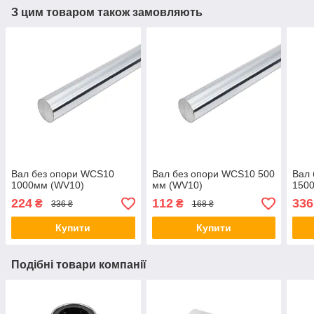
З цим товаром також замовляють
Вал без опори WCS10
Вал без опори WCS10 500
Вал
1000мм (WV10)
мм (WV10)
150
224
112
336
₴
₴
336 ₴
168 ₴
Купити
Купити
Подібні товари компанії