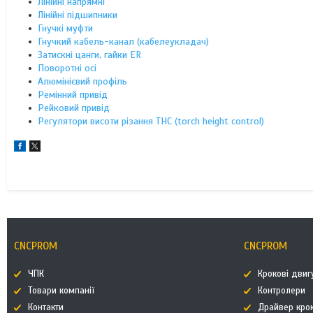
Лінійні напрямні
Лінійні підшипники
Гнучкі муфти
Гнучкий кабель-канал (кабелеукладач)
Затискні цанги, гайки ER
Поворотні осі
Алюмінієвий профіль
Ремінний привід
Рейковий привід
Регулятори висоти різання THC (torch height control)
CNCPROM
CNCPROM
ЧПК
Крокові двиг
Товари компанії
Контролери
Контакти
Драйвер кро