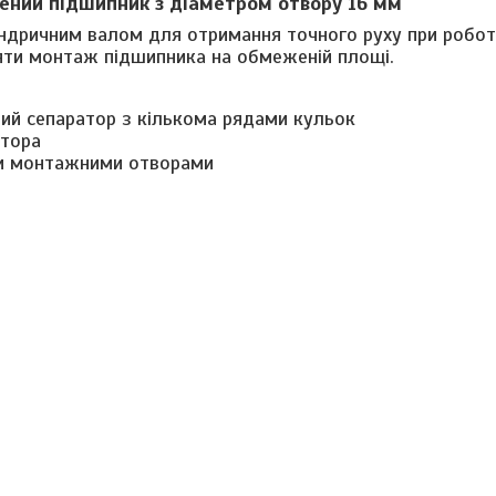
ений підшипник з діаметром отвору 16 мм
індричним валом для отримання точного руху при робот
яти монтаж підшипника на обмеженій площі.
вий сепаратор з кількома рядами кульок
атора
ми монтажними отворами