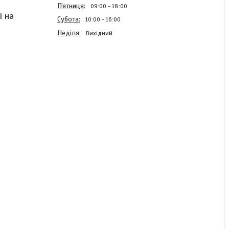
Пʼятниця
09:00
18:00
і на
Субота
10:00
16:00
Неділя
Вихідний
Фланцевий лінійний
підшипник LMK-L16UU
Готово до відправки
380 ₴
КУПИТИ