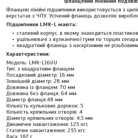
Фланцевий лінійний подовж
Фланцеві лінійні підшипники використовується з цил
верстатах з ЧПУ. Усічений фланець дозволяє виробл
Підшипники
LMK-L
мають:
сталевий корпус, в якому знаходиться пластико
ущільнювачі з вулканічної гуми по торцях сепар
квадратний фланець з наскрізними не різьбови
Характеристики:
Модель: LMK-L16UU
Тип: з квадратним фланцем
Посадковий діаметр: 16 мм
Зовнішній діаметр: 28 мм
Довжина із фланцем: 70 мм
Довжина без фланця: 64 мм
Діаметр фланця:48 мм
Кількість кулькових доріжок: 5
Кількість кріпильних отворів: 4
Діаметр кріпильних отворів: 4,5 мм
Динамічне навантаження:
123
кгс
Статичне навантаження:
235
кгс
Вага: 187 г