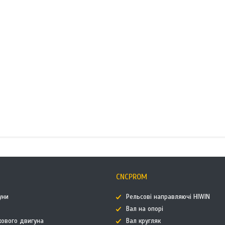
CNCPROM
уни
Рельсові направляючі HIWIN
Вал на опорі
кового двигуна
Вал кругляк