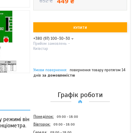
449 ₴
632 ₴
КУПИТИ
+380 (97) 100-30-30
Прийом замовлень -
Київстар
повернення товару протягом 14
днів
за домовленістю
Графік роботи
Понеділок
09:00
18:00
 режимі він
Вівторок
нціометра.
09:00
18:00
Середа
09:00
18:00