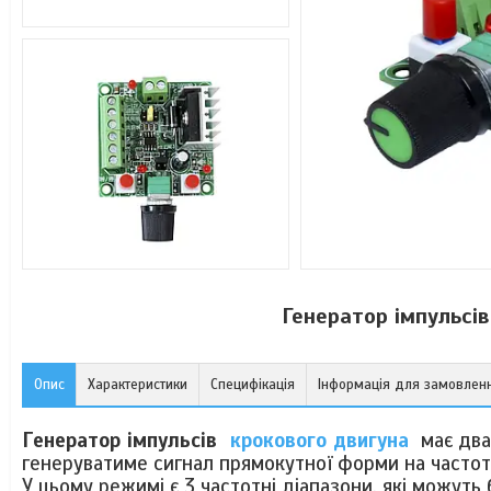
Генератор iмпульсi
Опис
Характеристики
Специфікація
Інформація для замовлен
Генератор імпульсів
крокового двигуна
має два
генеруватиме сигнал прямокутної форми на частот
У цьому режимі є 3 частотні діапазони, які можут