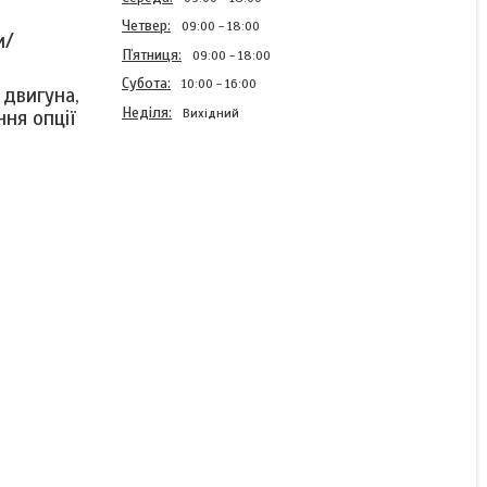
Четвер
09:00
18:00
и/
Пʼятниця
09:00
18:00
Субота
10:00
16:00
 двигуна,
Неділя
Вихідний
ня опції
Генератор iмпульсiв
крокового двигуна
HCMODU0062
Готово до відправки
449 ₴
632 ₴
КУПИТИ