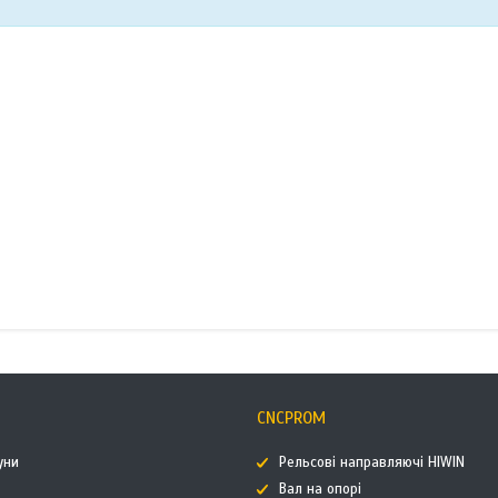
CNCPROM
уни
Рельсові направляючі HIWIN
Вал на опорі