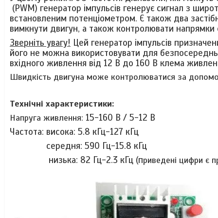
(PWM) генератор імпульсів генерує сигнал з широ
встановленим потенціометром. Є також два застібні
вимкнути двигун, а також контролювати напрямки
Зверніть увагу!
Цей генератор імпульсів призначен
його не можна використовувати для безпосередньо
вхідного живлення від 12 В до 160 В клема живленн
Швидкість двигуна може контролюватися за допомо
Технічні характеристики:
15-160 В / 5-12 В
Напруга живлення:
Частота: висока: 5.8 кГц-127 кГц
середня: 590 Гц-15.8 кГц
низька: 82 Гц-2.3 кГц (п
риведені цифри є 