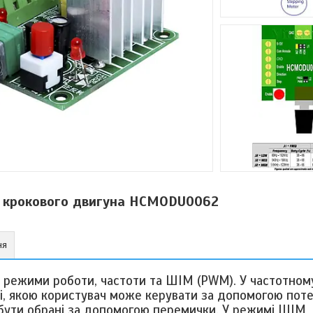
в крокового двигуна HCMODU0062
ня
 режими роботи, частоти та ШІМ (PWM). У частотному
і, якою користувач може керувати за допомогою поте
ь бути обрані за допомогою перемички. У режимі ШІМ