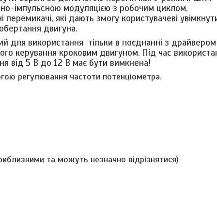
тно-імпульсною модуляцією з робочим циклом,
 перемикачі, які дають змогу користувачеві увімкнут
 обертання двигуна.
ий для використання тільки в поєднанні з драйвером
го керування кроковим двигуном. Під час використан
я від 5 В до 12 В має бути вимкнена!
гою регулювання частоти потенціометра.
приблизними та можуть незначно відрізнятися)