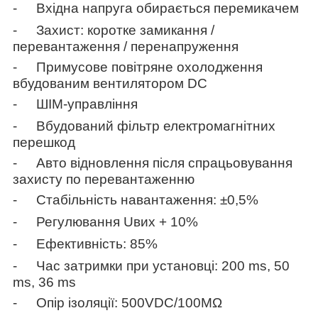
-
Вхідна напруга обирається перемикачем
-
Захист: коротке замикання /
перевантаження / перенапруження
-
Примусове повітряне охолодження
вбудованим вентилятором DC
-
ШІМ-управління
-
Вбудований фільтр електромагнітних
перешкод
-
Авто відновлення після спрацьовування
захисту по перевантаженню
-
Стабільність навантаження:
±0,5
%
-
Регулювання Uвих + 10%
-
Ефективність: 85%
-
Час затримки при установці: 200
ms
, 50
ms
, 36
ms
-
Опір ізоляції: 500
VDC
/100
MΩ