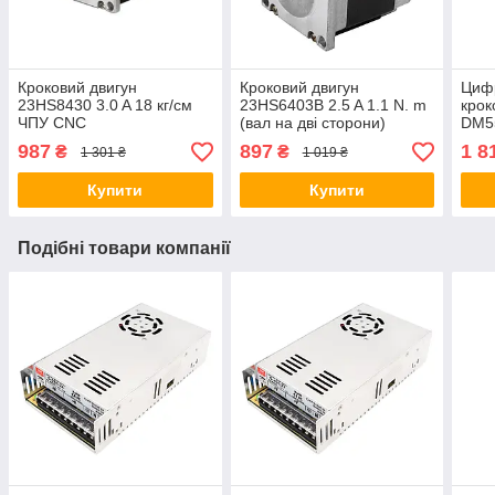
Кроковий двигун
Кроковий двигун
Циф
23HS8430 3.0 A 18 кг/см
23HS6403B 2.5 A 1.1 N. m
крок
ЧПУ CNC
(вал на дві сторони)
DM5
987
897
1 8
₴
₴
1 301 ₴
1 019 ₴
Купити
Купити
Подібні товари компанії