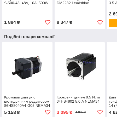
S-500-48, 48V, 10A, 500W
DM2282 Leadshine
3.5
2 6
1 884
8 347
₴
₴
Подібні товари компанії
Кроковий двигун c
Кроковий двигун 8.5 N. m
Двиг
циліндричним редуктором
34HS4802 5.0 А NEMA34
три
86HS8040A4-G05 NEMA34
14 (
(коефіцієнт редукції 1:5)
А, 1.
5 158
3 095
4 6
₴
₴
4 037 ₴