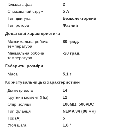
Кількість фаз
2
Споживаний струм
5 А
Тип двигуна
Безколекторний
Тип ротора
Фазний
Додаткові характеристики
Максимальна робоча
80 град.
температура
Мінімальна робоча
-20 град.
температура
Габаритні розміри
Маса
5.1 г
Користувальницькі характеристики
Діаметр вала
14
Крутний момент (Нм)
12
Опір ізоляції
100MΩ, 500VDC
Тип фланця
NEMA 34 (86 мм)
Ток (A)
5
Угол шага
1,8 °