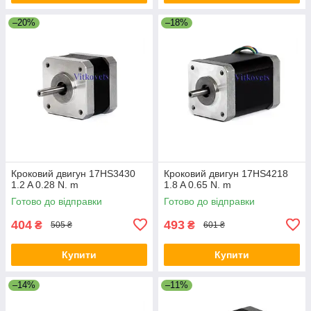
–20%
–18%
Кроковий двигун 17HS3430
Кроковий двигун 17HS4218
1.2 A 0.28 N. m
1.8 A 0.65 N. m
Готово до відправки
Готово до відправки
404
493
₴
₴
505 ₴
601 ₴
Купити
Купити
–14%
–11%