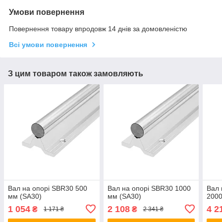
Умови повернення
Повернення товару впродовж 14 днів за домовленістю
Всі умови повернення
З цим товаром також замовляють
Вал на опорі SBR30 500
Вал на опорі SBR30 1000
Вал 
мм (SA30)
мм (SA30)
200
1 054
2 108
4 2
₴
₴
1 171 ₴
2 341 ₴