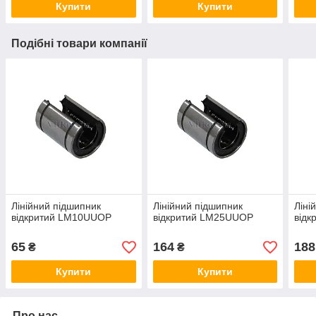
Купити
Купити
Подібні товари компанії
Лінійний підшипник
Лінійний підшипник
Ліні
відкритий LM10UUOP
відкритий LM25UUOP
від
65
164
188
₴
₴
Купити
Купити
Про нас