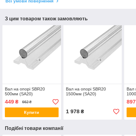
Всі умови повернення
З цим товаром також замовляють
Вал на опорі SBR20
Вал на опорі SBR20
Вал 
500мм (SA20)
1500мм (SA20)
100
449
897
₴
662 ₴
1 978
₴
Купити
Подібні товари компанії