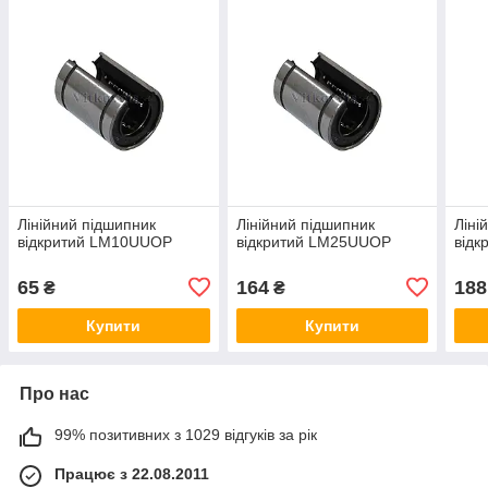
Лінійний підшипник
Лінійний підшипник
Ліні
відкритий LM10UUOP
відкритий LM25UUOP
від
65
164
188
₴
₴
Купити
Купити
Про нас
99% позитивних з 1029 відгуків за рік
Працює з 22.08.2011