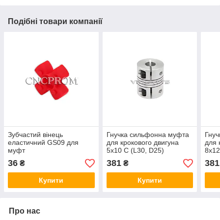
Подібні товари компанії
Зубчастий вінець
Гнучка сильфонна муфта
Гнуч
еластичний GS09 для
для крокового двигуна
для 
муфт
5х10 С (L30, D25)
8х12
36
381
381
₴
₴
Купити
Купити
Про нас