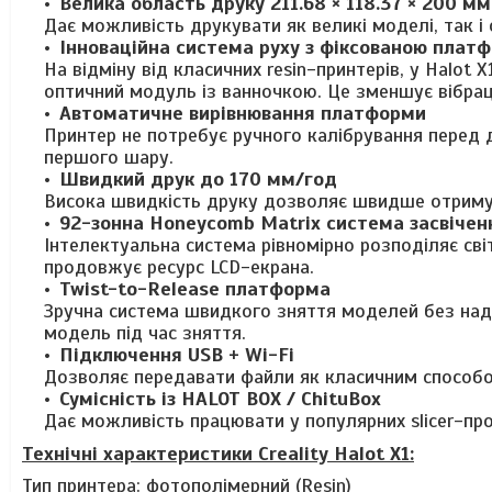
Велика область друку 211.68 × 118.37 × 200 мм
Дає можливість друкувати як великі моделі, так і 
Інноваційна система руху з фіксованою плат
На відміну від класичних resin-принтерів, у Halo
оптичний модуль із ванночкою. Це зменшує вібраці
Автоматичне вирівнювання платформи
Принтер не потребує ручного калібрування перед 
першого шару.
Швидкий друк до 170 мм/год
Висока швидкість друку дозволяє швидше отримува
92-зонна Honeycomb Matrix система засвічен
Інтелектуальна система рівномірно розподіляє сві
продовжує ресурс LCD-екрана.
Twist-to-Release платформа
Зручна система швидкого зняття моделей без на
модель під час зняття.
Підключення USB + Wi-Fi
Дозволяє передавати файли як класичним способом
Сумісність із HALOT BOX / ChituBox
Дає можливість працювати у популярних slicer-пр
Технічні характеристики Creality Halot X1:
Тип принтера: фотополімерний (Resin)