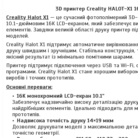
3D принтер Creality HALOT-X1 
Creality Halot X1
— це сучасний фотополімерний 3D-
10.1-дюймовим 16K LCD-екраном, який забезпечує вис
елементів. Завдяки великій області друку принтер п
моделей.
Creality Halot X1 підтримує автоматичне вирівнюван
друку швидшим і зручнішим. Стабільна конструкція, 
якісний результат із мінімально помітними шарами.
Принтер підтримує підключення через USB та Wi-Fi, о
програмами. Creality Halot X1 стане хорошим виборо
виробів і точних прототипів.
Основні переваги:
16K монохромний LCD-екран 10.1"
Забезпечує надзвичайно високу деталізацію друку,
найдрібніших елементів. Ідеально підходить для м
прототипів.
Надвисока точність друку 14×19 мкм
Дозволяє друкувати моделі з максимальною детал
точністю геометрії.