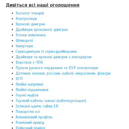
Дивіться всі наші оголошення
Каталог товарів
Контролери
Крокові двигуни
Драйвери крокового двигуна
Блоки живлення
Шпинделі
Інвертори
Серводвигуни із серводрайверами
Драйвери та крокові двигуни з енкодером
Верстати з ЧПК
Пульти ручного керування та DSP контролери
Датчики, кнопки, роз'єми, кабелі, мікросхеми, фільтри
КГП
Лінійні напрямні
Лінійні підшипники
Гнучкі муфти
Гнучкий кабель-канал (кабелеукладач)
Затискні цанги, гайки ER
Поворотні осі
Алюмінієвий профіль
Ремінний привід
Рейковий привід