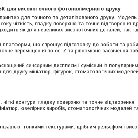
16K для високоточного фотополімерного друку
принтер для точного та деталізованого друку. Модель
оку чіткість, гладку поверхню та точне відтворення др
ідходить як для невеликих високоточних деталей, так і 
ня платформи, що спрощує підготовку до роботи та роб
точне переміщення по осі Z та рівномірне засвічення з
снащений сенсорним дисплеєм і сумісний із популярними
м для друку мініатюр, фігурок, стоматологічних моделей
 чіткі контури, гладку поверхню та точне відтворення
ініатюр, ювелірних виробів, стоматологічних моделей т
ізацією, тонкими текстурами, дрібним рельєфом і вис