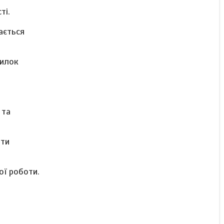
ті.
ається
милок
 та
ити
ої роботи.