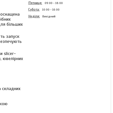
Пʼятниця
09:00
18:00
Субота
10:00
16:00
 оснащена
Неділя
Вихідний
ібних
для більших
ить запуск
3D принтер Creality
HALOT-X1 16K
абезпечують
фотополімерний LCD UV
Resin з Wi-Fi,
 slicer-
автокалібруванням та
, ювелірних
областю друку
211×118×200 мм
Готово до відправки
26 731 ₴
а складних
КУПИТИ
окою