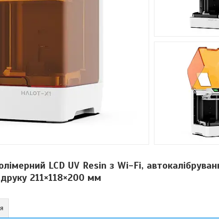
олімерний LCD UV Resin з Wi-Fi, автокалібруван
друку 211×118×200 мм
ня