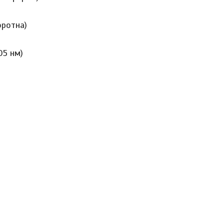
оротна)
05 нм)