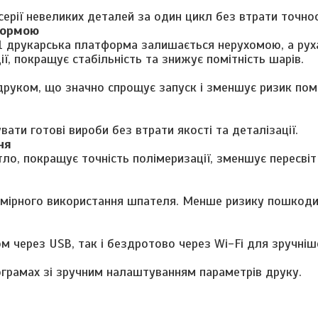
серії невеликих деталей за один цикл без втрати точнос
формою
t X1 друкарська платформа залишається нерухомою, а рух
ї, покращує стабільність та знижує помітність шарів.
друком, що значно спрощує запуск і зменшує ризик по
ти готові вироби без втрати якості та деталізації.
ня
тло, покращує точність полімеризації, зменшує пересвіт
дмірного використання шпателя. Менше ризику пошкод
 через USB, так і бездротово через Wi-Fi для зручніш
ограмах зі зручним налаштуванням параметрів друку.