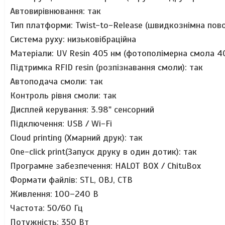
Автовирівнювання: так
Тип платформи: Twist-to-Release (швидкознімна пов
Система руху: низьковібраційна
Матеріали: UV Resin 405 нм (фотополімерна смола 4
Підтримка RFID resin (розпізнавання смоли): так
Автоподача смоли: так
Контроль рівня смоли: так
Дисплей керування: 3.98" сенсорний
Підключення: USB / Wi-Fi
Cloud printing (Хмарний друк): так
One-click print(Запуск друку в один дотик): так
Програмне забезпечення: HALOT BOX / ChituBox
Формати файлів: STL, OBJ, CTB
Живлення: 100–240 В
Частота: 50/60 Гц
Потужність: 350 Вт