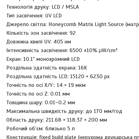
Технологія друку: LCD / MSLA
Тип засвічення: UV LCD
Джерело світла: Honeycomb Matrix Light Source (матр
Кількість зон засвічення: 92
Довжина хвилі UV: 405 нм
Інтенсивність засвічення: 6500 ±10% μW/cm²
Екран: 10.1" монохромний LCD
Роздільна здатність екрана: 16K
Роздільна здатність LCD: 15120 × 6230 px
Точність по осі X/Y:: 14 × 19 мкм
Точність по осі Z: 0.01 мм
Товщина шару: 0.01–0.2 мм
Максимальна швидкість друку: до 170 мм/год
Область друку: 211.68 × 118.37 × 200 мм
Робочий об’єм: близько 5 л
Конструкція: fixed build plate (нерухома друкарська 