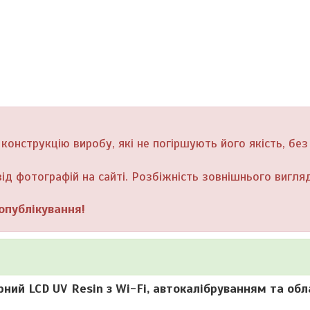
онструкцію виробу, які не погіршують його якість, без
ід фотографій на сайті. Розбіжність зовнішнього вигляд
опублікування!
рний LCD UV Resin з Wi-Fi, автокалібруванням та об