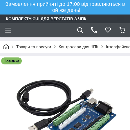
Замовлення прийняті до 17:00 відправляються в
той же день!
КОМПЛЕКТУЮЧІ ДЛЯ ВЕРСТАТІВ З ЧПК
Товари та послуги
Контролери для ЧПК
Інтерфейсна
Новинка