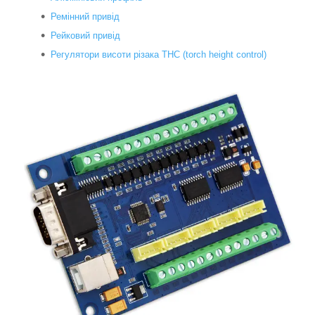
Ремінний привід
Рейковий привід
Регулятори висоти різака THC (torch height control)