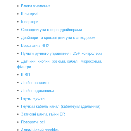
Блоки живлення
Шпинделі
Інвертори
Серводвигуни с серводрайверами
Драйвери та крокові двигуни с энкодером
Верстати з ЧПУ
Пульти ручного управління і DSP контролери
Датчики, кнопки, роз'єми, кабелі, мікросхеми,
фільтри
ШВП
Лінійні напрямні
Лінійні підшипники
Гнучкі муфти
Гнучкий кабель канал (кабелеукладальника)
Затискні цанги, гайки ER
Поворотні осі
Алюмінієвий профіль