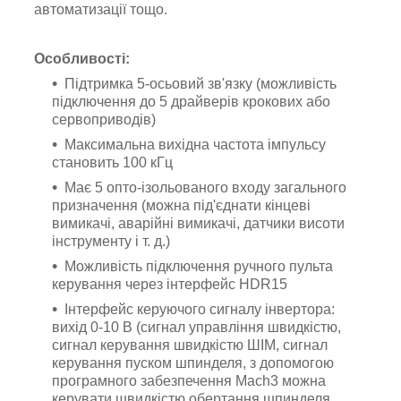
автоматизації тощо.
Особливості:
Підтримка 5-осьовий зв'язку (можливість
підключення до 5 драйверів крокових або
сервоприводів)
Максимальна вихідна частота імпульсу
становить 100 кГц
Має 5 опто-ізольованого входу загального
призначення (можна під'єднати кінцеві
вимикачі, аварійні вимикачі, датчики висоти
інструменту і т. д.)
Можливість підключення ручного пульта
керування через інтерфейс HDR15
Інтерфейс керуючого сигналу інвертора:
вихід 0-10 В (сигнал управління швидкістю,
сигнал керування швидкістю ШІМ, сигнал
керування пуском шпинделя, з допомогою
програмного забезпечення Mach3 можна
керувати швидкістю обертання шпинделя,