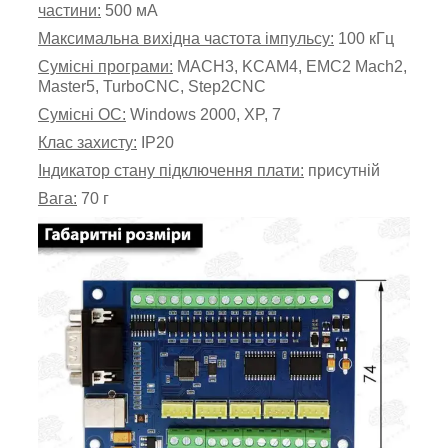
частини:
500 мА
Максимальна вихідна частота імпульсу:
100 кГц
Сумісні програми:
MACH3, KCAM4, EMC2 Mach2,
Master5, TurboCNC, Step2CNC
Сумісні ОС:
Windows 2000, XP, 7
Клас захисту:
IP20
Індикатор стану
підключення плати:
присутній
Вага:
70 г