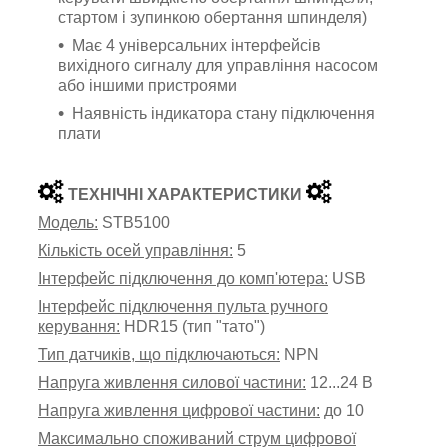
стартом і зупинкою обертання шпинделя)
Має 4 універсальних інтерфейсів
вихідного сигналу для управління насосом
або іншими пристроями
Наявність індикатора стану підключення
плати
ТЕХНІЧНІ ХАРАКТЕРИСТИКИ
Модель:
STB5100
Кількість осей управління:
5
Інтерфейс підключення до комп'ютера:
USB
Інтерфейс підключення пульта ручного
керування:
HDR15 (тип "тато")
Тип датчиків, що підключаються:
NPN
Напруга живлення силової частини:
12...24 В
Напруга живлення цифрової частини:
до 10
Максимально споживаний струм цифрової