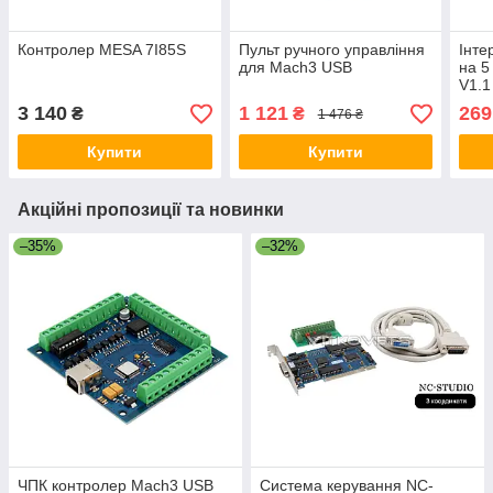
Контролер MESA 7I85S
Пульт ручного управління
Інте
для Mach3 USB
на 5
V1.1
3 140
1 121
269
₴
₴
1 476 ₴
Купити
Купити
Акційні пропозиції та новинки
–35%
–32%
ЧПК контролер Mach3 USB
Система керування NC-