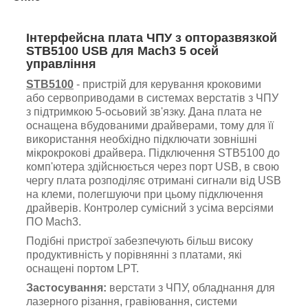
Інтерфейсна плата ЧПУ з опторазвязкой
STB5100 USB для Mach3 5 осей
управління
STB5100
- пристрій для керування кроковими
або сервоприводами в системах верстатів з ЧПУ
з підтримкою 5-осьовий зв'язку. Дана плата не
оснащена вбудованими драйверами, тому для її
використання необхідно підключати зовнішні
мікрокрокові драйвера. Підключення STB5100 до
комп'ютера здійснюється через порт USB, в свою
чергу плата розподіляє отримані сигнали від USB
на клеми, полегшуючи при цьому підключення
драйверів. Контролер сумісний з усіма версіями
ПО Mach3.
Подібні пристрої забезпечують більш високу
продуктивність у порівнянні з платами, які
оснащені портом LPT.
Застосування:
верстати з ЧПУ, обладнання для
лазерного різання, гравіювання, системи