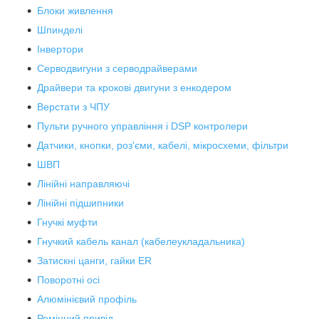
Блоки живлення
Шпинделі
Інвертори
Серводвигуни з серводрайверами
Драйвери та крокові двигуни з енкодером
Верстати з ЧПУ
Пульти ручного управління і DSP контролери
Датчики, кнопки, роз'єми, кабелі, мікросхеми, фільтри
ШВП
Лінійні направляючі
Лінійні підшипники
Гнучкі муфти
Гнучкий кабель канал (кабелеукладальника)
Затискні цанги, гайки ER
Поворотні осі
Алюмінієвий профіль
Ремінний привід