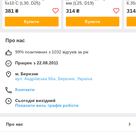
5х10 С (L30, D25)
мм (L25, D19)
6,35
381
314
314
₴
₴
Купити
Купити
Про нас
99% позитивних з 1032 відгуків за рік
Працює з 22.08.2011
м. Березне
вул. Андріївська 66а, Березне, Україна
Контакти
Сьогодні вихідний
Показати весь графік роботи
Про нас