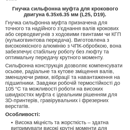
Гнучка сильфонна муфта для крокового
двигуна 6.35х6.35 мм (L25, D19).
Гнучка сильфонна муфта призначена для
точного та надійного з’єднання валів крокових
або серводвигунів з ходовими гвинтами чи КГП
(кулькогвинтова передача). Виготовлена з
високоякісного алюмінію з ЧПК-обробкою, вона
забезпечує стабільну роботу без люфту та
оптимальну передачу крутного моменту.
Сильфонна конструкція дозволяє компенсувати
осьове, радіальне та кутове зміщення валів,
зменшуючи ривки, вібрації та навантаження на
підшипники. Завдяки робочій термостійкості до
105 °C та можливості роботи на високих
швидкостях муфта є ідеальним рішенням для
3D-принтерів, гравірувальних і фрезерних
верстатів.
Особливості:
Висока міцність та жорсткість – здатна
витримувати високі крутні моменти для