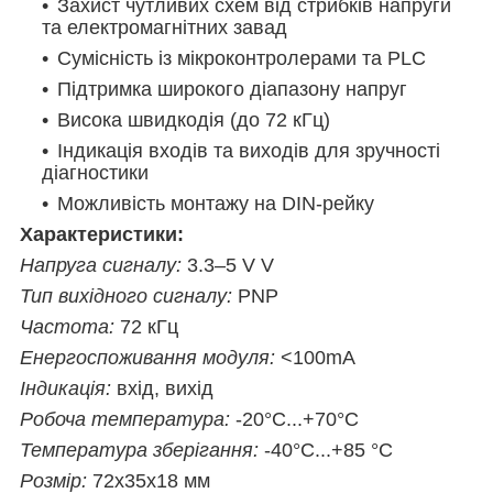
Захист чутливих схем від стрибків напруги
та електромагнітних завад
Сумісність із мікроконтролерами та PLC
Підтримка широкого діапазону напруг
Висока швидкодія (до 72 кГц)
Індикація входів та виходів для зручності
діагностики
Можливість монтажу на DIN-рейку
Характеристики:
Напруга сигналу:
3.3–5 V
V
Тип вихідного сигналу:
PNP
Частота:
72 кГц
Енергоспоживання модуля:
<100mA
Індикація:
вхід, вихід
Робоча температура:
-20°C...+70°C
Температура зберігання:
-40°C...+85 °C
Розмір:
72x35x18
мм