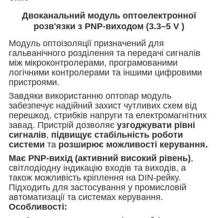
Двоканальний
модуль оптоелектронної
розв'язки з PNP-виходом (3.3–5 V )
Модуль оптоізоляції призначений для
гальванічного розділення та передачі сигналів
між мікроконтролерами, програмованими
логічними контролерами та іншими цифровими
пристроями.
Завдяки використанню оптопар модуль
забезпечує надійний захист чутливих схем від
перешкод, стрибків напруги та електромагнітних
завад. Пристрій дозволяє
узгоджувати рівні
сигналів
,
підвищує стабільність роботи
системи
та
розширює можливості керування.
Має PNP-вихід (активний високий рівень)
,
світлодіодну індикацію входів та виходів, а
також можливість кріплення на DIN-рейку.
Підходить для застосування у промисловій
автоматизації та системах керування.
Особливості: