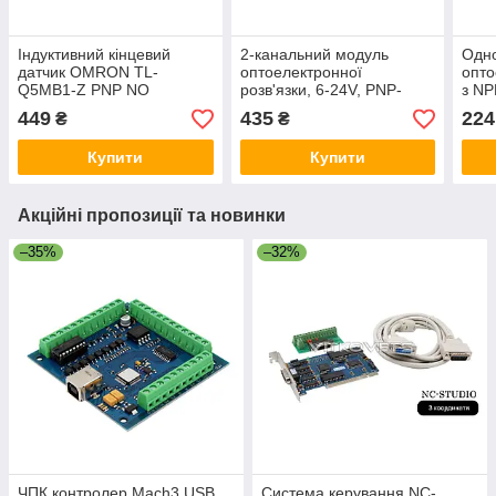
Індуктивний кінцевий
2-канальний модуль
Одн
датчик OMRON TL-
оптоелектронної
опто
Q5MB1-Z PNP NO
розв'язки, 6-24V, PNP-
з NP
(відкритий)
вихід
449
435
224
₴
₴
Купити
Купити
Акційні пропозиції та новинки
–35%
–32%
ЧПК контролер Mach3 USB
Система керування NC-