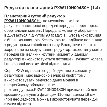
Редуктор планетарний PXW110N004S0H (1:4)
Планетарний кутовий редуктор
PXW110N004S0H
-
це механізм, який за
рахунок планетарної передачі передає і перетворює
обертальний момент. Передача моменту обертання
відбувається під кутом 90 градусів. Кутова конструкція
є більш компактною, безпечною та надійною порівняно
з редукторами співвісного типу. Володіючи високою
жорсткістю на скручування, редуктор такого типу може
передавати великий крутний момент. У даному
редукторі використовуються потовщені зубчасті колеса
і шліфовані високоякісні підшипники.
Серія РХW відноситься до бюджетного сегменту
редукторів і має відносно великий люфт, тому
використовувати редуктор даної моделі в
прецизійному обладнанні не
рекомендується.PXW110N004S0H призначений для
крокових двигунів з фланцем 110 мм і валом 19 мм
(при необхідності, можна використовувати перехідні
втулки під вал).