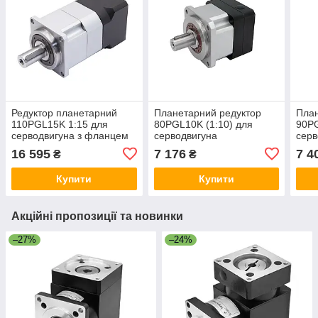
Редуктор планетарний
Планетарний редуктор
План
110PGL15K 1:15 для
80PGL10K (1:10) для
90PG
серводвигуна з фланцем
серводвигуна
серв
110, планетарна передача
16 595
7 176
7 4
₴
₴
Купити
Купити
Акційні пропозиції та новинки
–27%
–24%