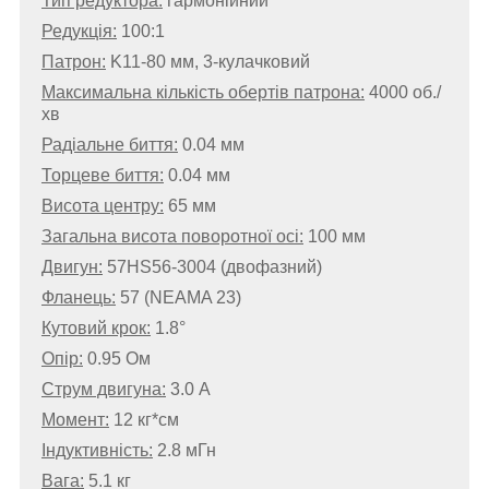
Тип редуктора:
гармонійний
Редукція:
100:1
Патрон:
K11-80 мм, 3-кулачковий
Максимальна кількість обертів патрона:
4000 об./
хв
Радіальне биття:
0.04 мм
Торцеве биття:
0.04 мм
Висота центру:
65 мм
Загальна висота поворотної осі:
100 мм
Двигун:
57HS56-3004 (двофазний)
Фланець:
57 (NEAMA 23)
Кутовий крок:
1.8°
Опір:
0.95 Ом
Струм двигуна:
3.0 А
Момент:
12 кг*см
Індуктивність:
2.8
мГн
Вага:
5.1 кг