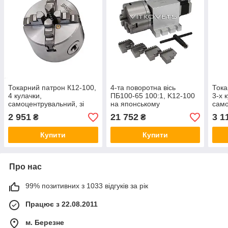
Токарний патрон К12-100,
4-та поворотна вісь
Тока
4 кулачки,
ПБ100-65 100:1, K12-100
3-х 
самоцентрувальний, зі
на японському
само
зворотними кулачками,
безлюфтовому
поса
2 951
21 752
3 1
₴
₴
внутрішній діаметр 22 мм
гармонічному (хвиляному)
зі з
редукторі
Купити
Купити
Про нас
99% позитивних з 1033 відгуків за рік
Працює з 22.08.2011
м. Березне