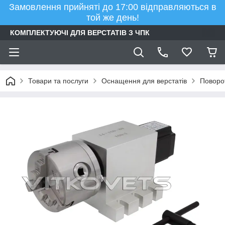
Замовлення прийняті до 17:00 відправляються в
той же день!
КОМПЛЕКТУЮЧІ ДЛЯ ВЕРСТАТІВ З ЧПК
Товари та послуги
Оснащення для верстатів
Поворот