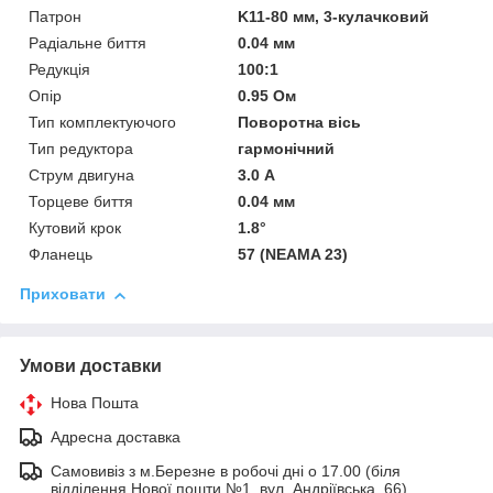
Патрон
K11-80 мм, 3-кулачковий
Радіальне биття
0.04 мм
Редукція
100:1
Опір
0.95 Ом
Тип комплектуючого
Поворотна вісь
Тип редуктора
гармонічний
Струм двигуна
3.0 А
Торцеве биття
0.04 мм
Кутовий крок
1.8°
Фланець
57 (NEAMA 23)
Приховати
Умови доставки
Нова Пошта
Адресна доставка
Самовивіз з м.Березне в робочі дні о 17.00 (біля
відділення Нової пошти №1, вул. Андріївська, 66)