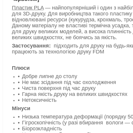
Пластик PLA
— найпопулярніший і один з найбіл
для 3D-друку. Для виробництва такого пластик
відновлювані ресурси (кукурудза, крохмаль, тро
Даному матеріалу не властиві термічна усадка, 
для друку великих моделей, а висока плинність
великих швидкостях, не боячись за якість.
Застосування:
підходить для друку на будь-як
працюють за технологією друку FDM
Плюси
Добре липне до столу
Не має зсідання під час охолодження
Чиста поверхня під час друку
Гарна якість друку на великих швидкостях
Нетоксичність
Мінуси
Низька температура деформації (порядку 5
Гігроскопічність (у разі вбирання вологи — 
Біорозкладність