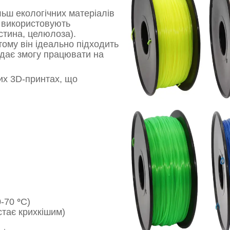
ьш екологічних матеріалів
у використовують
стина, целюлоза).
тому він ідеально підходить
 дає змогу працювати на
их 3D-принтах, що
0-70
°
C
)
стає крихкішим)