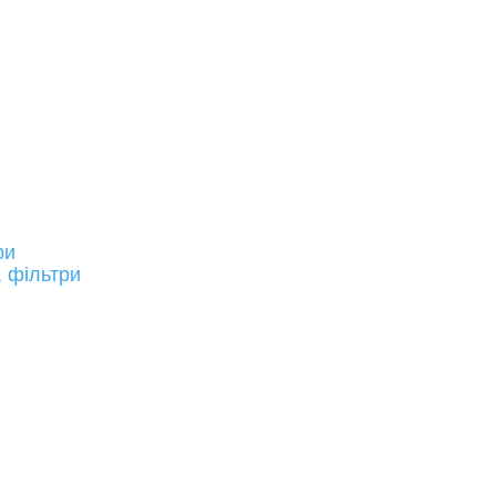
ри
, фільтри