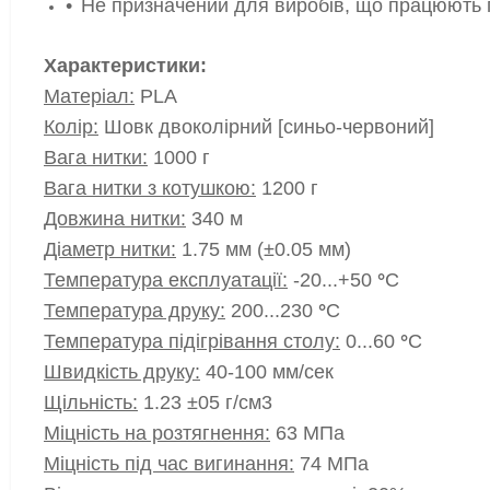
Не призначений для виробів, що працюють
Характеристики:
Матеріал:
PLA
Колір:
Шовк двоколірний [синьо-червоний]
Вага нитки:
1000 г
Вага нитки з котушкою:
1200 г
Довжина нитки:
340 м
Діаметр нитки:
1.75 мм (±0.05 мм)
Температура експлуатації:
-20...+50
°
C
Температура друку:
200...230
°
С
Температура підігрівання столу:
0...60
°
С
Швидкість друку:
40-100 мм/сек
Щільність:
1.23 ±05 г/см3
Міцність на розтягнення:
63 МПа
Міцність під час вигинання:
74 МПа