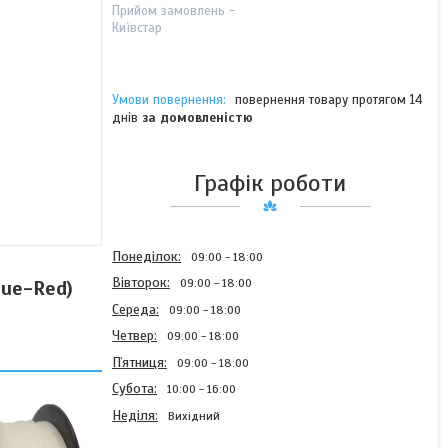
Прийом замовлень -
Київстар
повернення товару протягом 14
днів
за домовленістю
Графік роботи
Понеділок
09:00
18:00
Вівторок
lue-Red)
09:00
18:00
Середа
09:00
18:00
Четвер
09:00
18:00
Пʼятниця
09:00
18:00
Субота
10:00
16:00
Неділя
Вихідний