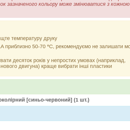
нок зазначеного кольору може змінюватися з кожно
ищте температуру друку
LA приблизно 50-70
°
C
, рекомендуємо не залишати мо
вати десяток років у непростих умовах (наприклад,
овнового двигуна) краще вибрати інші пластики
околірний [синьо-червоний] (1 шт.)