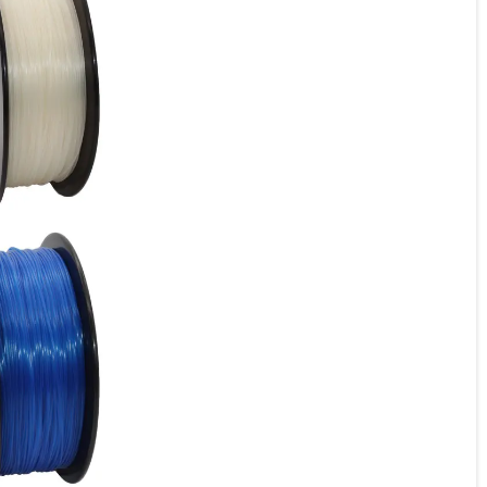
Пластикова нитка PLA,
1.75 мм, 1 кг Шовк
двоколірний [синьо-
червоний] (Silk Two Color
Blue-Red)
Немає в наявності
1 009 ₴