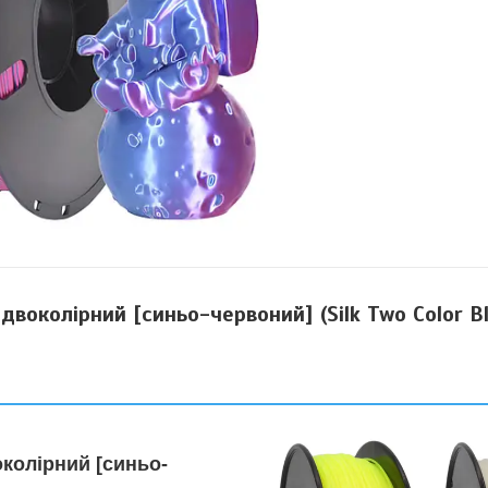
двоколірний [синьо-червоний] (Silk Two Color B
околірний [синьо-